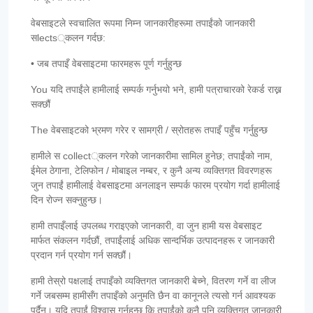
वेबसाइटले स्वचालित रूपमा निम्न जानकारीहरूमा तपाईंको जानकारी
सlects्कलन गर्दछ:
• जब तपाइँ वेबसाइटमा फारमहरू पूर्ण गर्नुहुन्छ
You यदि तपाईंले हामीलाई सम्पर्क गर्नुभयो भने, हामी पत्राचारको रेकर्ड राख्न
सक्छौं
The वेबसाइटको भ्रमण गरेर र सामग्री / स्रोतहरू तपाइँ पहुँच गर्नुहुन्छ
हामीले स collect्कलन गरेको जानकारीमा सामिल हुनेछ; तपाईंको नाम,
ईमेल ठेगाना, टेलिफोन / मोबाइल नम्बर, र कुनै अन्य व्यक्तिगत विवरणहरू
जुन तपाईं हामीलाई वेबसाइटमा अनलाइन सम्पर्क फारम प्रयोग गर्दा हामीलाई
दिन रोज्न सक्नुहुन्छ।
हामी तपाइँलाई उपलब्ध गराइएको जानकारी, वा जुन हामी यस वेबसाइट
मार्फत संकलन गर्दछौं, तपाईंलाई अधिक सान्दर्भिक उत्पादनहरू र जानकारी
प्रदान गर्न प्रयोग गर्न सक्छौं।
हामी तेस्रो पक्षलाई तपाइँको व्यक्तिगत जानकारी बेच्ने, वितरण गर्ने वा लीज
गर्ने जबसम्म हामीसँग तपाइँको अनुमति छैन वा कानूनले त्यसो गर्न आवश्यक
पर्दैन। यदि तपाईं विश्वास गर्नुहुन्छ कि तपाईंको कुनै पनि व्यक्तिगत जानकारी