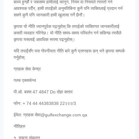
बाध्य हुन्छौं र जबसम्म हामीलाई कानून, नियम वा नियमले त्यस्तो गर्न
आवश्यक पर्दैन, हामी तपाईंको अनुमतिबिना कुनै पनि व्यक्तिलाई प्रदान गर्न
सक्ने कुनै पनि जानकारी हामी खुलासा गर्ने छैनौं।
कृपया यो नीति ध्यानपूर्वक पढ्नुहोस् कि तपाईको व्यक्तिगत जानकारीलाई
कसरी व्यवहार गरिनेछ। यो नीति समय-समय परिवर्तन गर्न सकिन्छ त्यसैले
कृपया यसलाई आवधिक रूपमा पढ्नुहोस्।
यदि तपाईंसँग यस गोपनीयता नीति बारे कुनै प्रश्नहरू छन् भने कृपया सम्पर्क
गर्नुहोस्:
ग्राहक सेवा केन्द्र
गल्फ एक्सचेन्ज
पी.ओ. बक्स 47 4847 Do दोहा कतार
फोन: + 74 44 44383838 22२२२/3
ईमेल: ग्राहक सेवा@gulfexchange.com.qa
नीतिहरु
१. सूचना संकलन