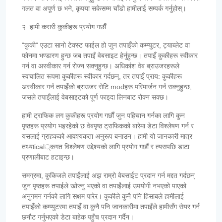
गलत वा अपूर्ण छ भने, कृपया सकेसम्म चाँडो हामीलाई सम्पर्क गर्नुहोस्।
२. हामी कसरी कुकीहरू प्रयोग गर्छौं
"कुकी" एउटा सानो टेक्स्ट फाईल हो जुन तपाइँको कम्प्युटर, ट्याब्लेट वा
फोनमा भण्डारण हुन्छ जब तपाइँ वेबसाइट हेर्नुहुन्छ। तपाइँ कुकीहरू स्वीकार
गर्न वा अस्वीकार गर्न रोज्न सक्नुहुन्छ। अधिकांश वेब ब्राउजरहरूले
स्वचालित रूपमा कुकीहरू स्वीकार गर्दछन्, तर तपाइँ प्राय: कुकीहरू
अस्वीकार गर्न तपाइँको ब्राउजर सेटि modहरू परिमार्जन गर्न सक्नुहुन्छ,
जसले तपाइँलाई वेबसाइटको पूर्ण फाइदा लिनबाट रोक्न सक्छ।
हामी ट्राफिक लग कुकीहरू प्रयोग गर्छौं जुन पहिचान गर्नका लागि कुन
पृष्ठहरू प्रयोग भइरहेको छ वेबपृष्ठ ट्राफिकको बारेमा डेटा विश्लेषण गर्न र
यसलाई ग्राहकको आवश्यकता अनुरूप बनाउन। हामी यो जानकारी मात्र
तथ्याical्कगत विश्लेषण उद्देश्यको लागि प्रयोग गर्छौं र त्यसपछि डाटा
प्रणालीबाट हटाइन्छ।
समग्रमा, कुकिजले तपाईंलाई अझ राम्रो वेबसाईट प्रदान गर्न मद्दत गर्दछन्
जुन पृष्ठहरू तपाईले खोज्नु भएको वा तपाईंलाई उपयोगी नभएको पाएको
अनुगमन गर्नको लागि सक्षम पारेर। कुकीले कुनै पनि हिसाबले हामीलाई
तपाइँको कम्प्युटरमा तपाइँ वा कुनै पनि जानकारीमा तपाइँले हामीसँग सेयर गर्न
छनौट गर्नुभएको डेटा बाहेक पहुँच प्रदान गर्दैन।