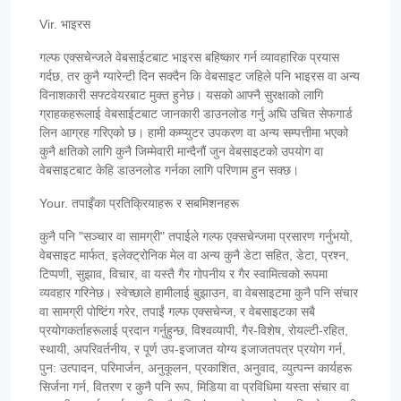
Vir. भाइरस
गल्फ एक्सचेन्जले वेबसाईटबाट भाइरस बहिष्कार गर्न व्यावहारिक प्रयास
गर्दछ, तर कुनै ग्यारेन्टी दिन सक्दैन कि वेबसाइट जहिले पनि भाइरस वा अन्य
विनाशकारी सफ्टवेयरबाट मुक्त हुनेछ। यसको आफ्नै सुरक्षाको लागि
ग्राहकहरूलाई वेबसाईटबाट जानकारी डाउनलोड गर्नु अघि उचित सेफगार्ड
लिन आग्रह गरिएको छ। हामी कम्प्युटर उपकरण वा अन्य सम्पत्तीमा भएको
कुनै क्षतिको लागि कुनै जिम्मेवारी मान्दैनौं जुन वेबसाइटको उपयोग वा
वेबसाइटबाट केहि डाउनलोड गर्नका लागि परिणाम हुन सक्छ।
Your. तपाइँका प्रतिक्रियाहरू र सबमिशनहरू
कुनै पनि "सञ्चार वा सामग्री" तपाईले गल्फ एक्सचेन्जमा प्रसारण गर्नुभयो,
वेबसाइट मार्फत, इलेक्ट्रोनिक मेल वा अन्य कुनै डेटा सहित, डेटा, प्रश्न,
टिप्पणी, सुझाव, विचार, वा यस्तै गैर गोपनीय र गैर स्वामित्वको रूपमा
व्यवहार गरिनेछ। स्वेच्छाले हामीलाई बुझाउन, वा वेबसाइटमा कुनै पनि संचार
वा सामग्री पोष्टिंग गरेर, तपाईं गल्फ एक्सचेन्ज, र वेबसाइटका सबै
प्रयोगकर्ताहरूलाई प्रदान गर्नुहुन्छ, विश्वव्यापी, गैर-विशेष, रोयल्टी-रहित,
स्थायी, अपरिवर्तनीय, र पूर्ण उप-इजाजत योग्य इजाजतपत्र प्रयोग गर्न,
पुन: उत्पादन, परिमार्जन, अनुकूलन, प्रकाशित, अनुवाद, व्युत्पन्न कार्यहरू
सिर्जना गर्न, वितरण र कुनै पनि रूप, मिडिया वा प्रविधिमा यस्ता संचार वा