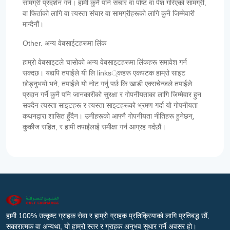
सामग्री प्रदर्शन गर्न। हामी कुनै पनि संचार वा पोष्ट वा पेश गरिएको सामग्री,
वा फिर्ताको लागि वा त्यस्ता संचार वा सामग्रीहरूको लागि कुनै जिम्मेवारी
मान्दैनौं।
Other. अन्य वेबसाईटहरूमा लिंक
हाम्रो वेबसाइटले चासोको अन्य वेबसाइटहरूमा लिंकहरू समावेश गर्न
सक्दछ। यद्यपि तपाईले यी लि links्कहरू एकपटक हाम्रो साइट
छोड्नुभयो भने, तपाईले यो नोट गर्नु पर्छ कि खाडी एक्सचेन्जले तपाईले
प्रदान गर्ने कुनै पनि जानकारीको सुरक्षा र गोपनीयताका लागि जिम्मेवार हुन
सक्दैन त्यस्ता साइटहरू र त्यस्ता साइटहरूको भ्रमण गर्दा यो गोपनीयता
कथनद्वारा शासित हुँदैन। उनीहरूको आफ्नै गोपनीयता नीतिहरू हुनेछन्,
कुकीज सहित, र हामी तपाईंलाई समीक्षा गर्न आग्रह गर्दछौं।
हामी 100% उत्कृष्ट ग्राहक सेवा र हाम्रो ग्राहक प्रतिक्रियाको लागि प्रतिबद्ध छौं,
सकारात्मक वा अन्यथा, यो हाम्रो स्तर र ग्राहक अनुभव सुधार गर्ने अवसर हो।