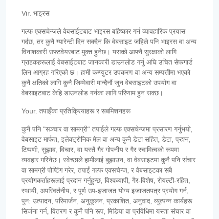
Vir. भाइरस
गल्फ एक्सचेन्जले वेबसाईटबाट भाइरस बहिष्कार गर्न व्यावहारिक प्रयास
गर्दछ, तर कुनै ग्यारेन्टी दिन सक्दैन कि वेबसाइट जहिले पनि भाइरस वा अन्य
विनाशकारी सफ्टवेयरबाट मुक्त हुनेछ। यसको आफ्नै सुरक्षाको लागि
ग्राहकहरूलाई वेबसाईटबाट जानकारी डाउनलोड गर्नु अघि उचित सेफगार्ड
लिन आग्रह गरिएको छ। हामी कम्प्युटर उपकरण वा अन्य सम्पत्तीमा भएको
कुनै क्षतिको लागि कुनै जिम्मेवारी मान्दैनौं जुन वेबसाइटको उपयोग वा
वेबसाइटबाट केहि डाउनलोड गर्नका लागि परिणाम हुन सक्छ।
Your. तपाइँका प्रतिक्रियाहरू र सबमिशनहरू
कुनै पनि "सञ्चार वा सामग्री" तपाईले गल्फ एक्सचेन्जमा प्रसारण गर्नुभयो,
वेबसाइट मार्फत, इलेक्ट्रोनिक मेल वा अन्य कुनै डेटा सहित, डेटा, प्रश्न,
टिप्पणी, सुझाव, विचार, वा यस्तै गैर गोपनीय र गैर स्वामित्वको रूपमा
व्यवहार गरिनेछ। स्वेच्छाले हामीलाई बुझाउन, वा वेबसाइटमा कुनै पनि संचार
वा सामग्री पोष्टिंग गरेर, तपाईं गल्फ एक्सचेन्ज, र वेबसाइटका सबै
प्रयोगकर्ताहरूलाई प्रदान गर्नुहुन्छ, विश्वव्यापी, गैर-विशेष, रोयल्टी-रहित,
स्थायी, अपरिवर्तनीय, र पूर्ण उप-इजाजत योग्य इजाजतपत्र प्रयोग गर्न,
पुन: उत्पादन, परिमार्जन, अनुकूलन, प्रकाशित, अनुवाद, व्युत्पन्न कार्यहरू
सिर्जना गर्न, वितरण र कुनै पनि रूप, मिडिया वा प्रविधिमा यस्ता संचार वा