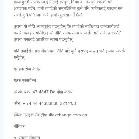
बाध्य हुन्छौं र जबसम्म हामीलाई कानून, नियम वा नियमले त्यस्तो गर्न
आवश्यक पर्दैन, हामी तपाईंको अनुमतिबिना कुनै पनि व्यक्तिलाई प्रदान गर्न
सक्ने कुनै पनि जानकारी हामी खुलासा गर्ने छैनौं।
कृपया यो नीति ध्यानपूर्वक पढ्नुहोस् कि तपाईको व्यक्तिगत जानकारीलाई
कसरी व्यवहार गरिनेछ। यो नीति समय-समय परिवर्तन गर्न सकिन्छ त्यसैले
कृपया यसलाई आवधिक रूपमा पढ्नुहोस्।
यदि तपाईंसँग यस गोपनीयता नीति बारे कुनै प्रश्नहरू छन् भने कृपया सम्पर्क
गर्नुहोस्:
ग्राहक सेवा केन्द्र
गल्फ एक्सचेन्ज
पी.ओ. बक्स 47 4847 Do दोहा कतार
फोन: + 74 44 44383838 22२२२/3
ईमेल: ग्राहक सेवा@gulfexchange.com.qa
नीतिहरु
१. सूचना संकलन