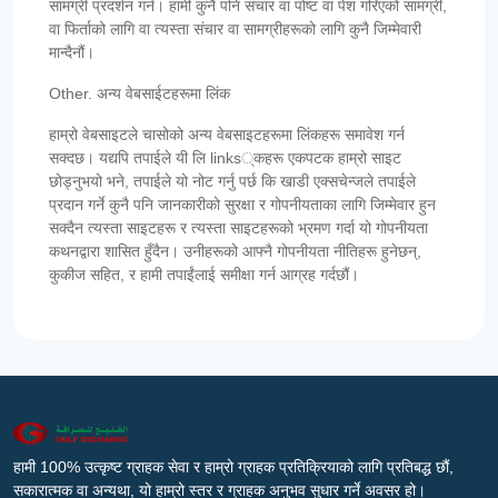
सामग्री प्रदर्शन गर्न। हामी कुनै पनि संचार वा पोष्ट वा पेश गरिएको सामग्री,
वा फिर्ताको लागि वा त्यस्ता संचार वा सामग्रीहरूको लागि कुनै जिम्मेवारी
मान्दैनौं।
Other. अन्य वेबसाईटहरूमा लिंक
हाम्रो वेबसाइटले चासोको अन्य वेबसाइटहरूमा लिंकहरू समावेश गर्न
सक्दछ। यद्यपि तपाईले यी लि links्कहरू एकपटक हाम्रो साइट
छोड्नुभयो भने, तपाईले यो नोट गर्नु पर्छ कि खाडी एक्सचेन्जले तपाईले
प्रदान गर्ने कुनै पनि जानकारीको सुरक्षा र गोपनीयताका लागि जिम्मेवार हुन
सक्दैन त्यस्ता साइटहरू र त्यस्ता साइटहरूको भ्रमण गर्दा यो गोपनीयता
कथनद्वारा शासित हुँदैन। उनीहरूको आफ्नै गोपनीयता नीतिहरू हुनेछन्,
कुकीज सहित, र हामी तपाईंलाई समीक्षा गर्न आग्रह गर्दछौं।
हामी 100% उत्कृष्ट ग्राहक सेवा र हाम्रो ग्राहक प्रतिक्रियाको लागि प्रतिबद्ध छौं,
सकारात्मक वा अन्यथा, यो हाम्रो स्तर र ग्राहक अनुभव सुधार गर्ने अवसर हो।