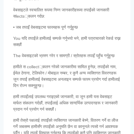
वेबसाइटले स्वचालित रूपमा निम्न जानकारीहरूमा तपाईंको जानकारी
सlects्कलन गर्दछ:
• जब तपाइँ वेबसाइटमा फारमहरू पूर्ण गर्नुहुन्छ
You यदि तपाईंले हामीलाई सम्पर्क गर्नुभयो भने, हामी पत्राचारको रेकर्ड राख्न
सक्छौं
The वेबसाइटको भ्रमण गरेर र सामग्री / स्रोतहरू तपाइँ पहुँच गर्नुहुन्छ
हामीले स collect्कलन गरेको जानकारीमा सामिल हुनेछ; तपाईंको नाम,
ईमेल ठेगाना, टेलिफोन / मोबाइल नम्बर, र कुनै अन्य व्यक्तिगत विवरणहरू
जुन तपाईं हामीलाई वेबसाइटमा अनलाइन सम्पर्क फारम प्रयोग गर्दा हामीलाई
दिन रोज्न सक्नुहुन्छ।
हामी तपाइँलाई उपलब्ध गराइएको जानकारी, वा जुन हामी यस वेबसाइट
मार्फत संकलन गर्दछौं, तपाईंलाई अधिक सान्दर्भिक उत्पादनहरू र जानकारी
प्रदान गर्न प्रयोग गर्न सक्छौं।
हामी तेस्रो पक्षलाई तपाइँको व्यक्तिगत जानकारी बेच्ने, वितरण गर्ने वा लीज
गर्ने जबसम्म हामीसँग तपाइँको अनुमति छैन वा कानूनले त्यसो गर्न आवश्यक
पर्दैन। यदि तपाईं विश्वास गर्नुहुन्छ कि तपाईंको कुनै पनि व्यक्तिगत जानकारी