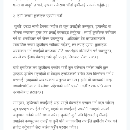
गलत वा अपूर्ण छ भने, कृपया सकेसम्म चाँडो हामीलाई सम्पर्क गर्नुहोस्।
२. हामी कसरी कुकीहरू प्रयोग गर्छौं
"कुकी" एउटा सानो टेक्स्ट फाईल हो जुन तपाइँको कम्प्युटर, ट्याब्लेट वा
फोनमा भण्डारण हुन्छ जब तपाइँ वेबसाइट हेर्नुहुन्छ। तपाइँ कुकीहरू स्वीकार
गर्न वा अस्वीकार गर्न रोज्न सक्नुहुन्छ। अधिकांश वेब ब्राउजरहरूले
स्वचालित रूपमा कुकीहरू स्वीकार गर्दछन्, तर तपाइँ प्राय: कुकीहरू
अस्वीकार गर्न तपाइँको ब्राउजर सेटि modहरू परिमार्जन गर्न सक्नुहुन्छ,
जसले तपाइँलाई वेबसाइटको पूर्ण फाइदा लिनबाट रोक्न सक्छ।
हामी ट्राफिक लग कुकीहरू प्रयोग गर्छौं जुन पहिचान गर्नका लागि कुन
पृष्ठहरू प्रयोग भइरहेको छ वेबपृष्ठ ट्राफिकको बारेमा डेटा विश्लेषण गर्न र
यसलाई ग्राहकको आवश्यकता अनुरूप बनाउन। हामी यो जानकारी मात्र
तथ्याical्कगत विश्लेषण उद्देश्यको लागि प्रयोग गर्छौं र त्यसपछि डाटा
प्रणालीबाट हटाइन्छ।
समग्रमा, कुकिजले तपाईंलाई अझ राम्रो वेबसाईट प्रदान गर्न मद्दत गर्दछन्
जुन पृष्ठहरू तपाईले खोज्नु भएको वा तपाईंलाई उपयोगी नभएको पाएको
अनुगमन गर्नको लागि सक्षम पारेर। कुकीले कुनै पनि हिसाबले हामीलाई
तपाइँको कम्प्युटरमा तपाइँ वा कुनै पनि जानकारीमा तपाइँले हामीसँग सेयर गर्न
छनौट गर्नुभएको डेटा बाहेक पहुँच प्रदान गर्दैन।