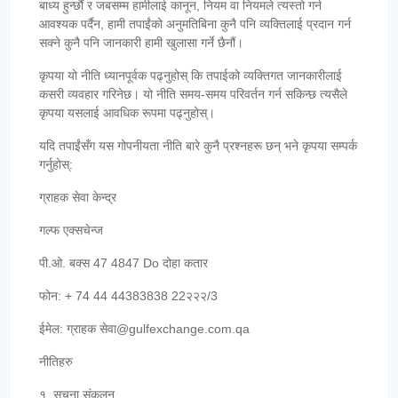
बाध्य हुन्छौं र जबसम्म हामीलाई कानून, नियम वा नियमले त्यस्तो गर्न
आवश्यक पर्दैन, हामी तपाईंको अनुमतिबिना कुनै पनि व्यक्तिलाई प्रदान गर्न
सक्ने कुनै पनि जानकारी हामी खुलासा गर्ने छैनौं।
कृपया यो नीति ध्यानपूर्वक पढ्नुहोस् कि तपाईको व्यक्तिगत जानकारीलाई
कसरी व्यवहार गरिनेछ। यो नीति समय-समय परिवर्तन गर्न सकिन्छ त्यसैले
कृपया यसलाई आवधिक रूपमा पढ्नुहोस्।
यदि तपाईंसँग यस गोपनीयता नीति बारे कुनै प्रश्नहरू छन् भने कृपया सम्पर्क
गर्नुहोस्:
ग्राहक सेवा केन्द्र
गल्फ एक्सचेन्ज
पी.ओ. बक्स 47 4847 Do दोहा कतार
फोन: + 74 44 44383838 22२२२/3
ईमेल: ग्राहक सेवा@gulfexchange.com.qa
नीतिहरु
१. सूचना संकलन