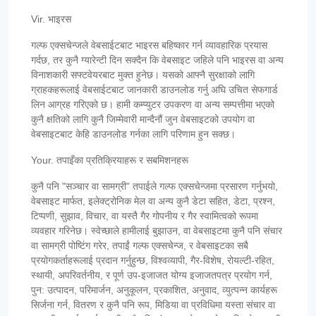
Vir. भाइरस
गल्फ एक्सचेन्जले वेबसाईटबाट भाइरस बहिष्कार गर्न व्यावहारिक प्रयास
गर्दछ, तर कुनै ग्यारेन्टी दिन सक्दैन कि वेबसाइट जहिले पनि भाइरस वा अन्य
विनाशकारी सफ्टवेयरबाट मुक्त हुनेछ। यसको आफ्नै सुरक्षाको लागि
ग्राहकहरूलाई वेबसाईटबाट जानकारी डाउनलोड गर्नु अघि उचित सेफगार्ड
लिन आग्रह गरिएको छ। हामी कम्प्युटर उपकरण वा अन्य सम्पत्तीमा भएको
कुनै क्षतिको लागि कुनै जिम्मेवारी मान्दैनौं जुन वेबसाइटको उपयोग वा
वेबसाइटबाट केहि डाउनलोड गर्नका लागि परिणाम हुन सक्छ।
Your. तपाइँका प्रतिक्रियाहरू र सबमिशनहरू
कुनै पनि "सञ्चार वा सामग्री" तपाईले गल्फ एक्सचेन्जमा प्रसारण गर्नुभयो,
वेबसाइट मार्फत, इलेक्ट्रोनिक मेल वा अन्य कुनै डेटा सहित, डेटा, प्रश्न,
टिप्पणी, सुझाव, विचार, वा यस्तै गैर गोपनीय र गैर स्वामित्वको रूपमा
व्यवहार गरिनेछ। स्वेच्छाले हामीलाई बुझाउन, वा वेबसाइटमा कुनै पनि संचार
वा सामग्री पोष्टिंग गरेर, तपाईं गल्फ एक्सचेन्ज, र वेबसाइटका सबै
प्रयोगकर्ताहरूलाई प्रदान गर्नुहुन्छ, विश्वव्यापी, गैर-विशेष, रोयल्टी-रहित,
स्थायी, अपरिवर्तनीय, र पूर्ण उप-इजाजत योग्य इजाजतपत्र प्रयोग गर्न,
पुन: उत्पादन, परिमार्जन, अनुकूलन, प्रकाशित, अनुवाद, व्युत्पन्न कार्यहरू
सिर्जना गर्न, वितरण र कुनै पनि रूप, मिडिया वा प्रविधिमा यस्ता संचार वा