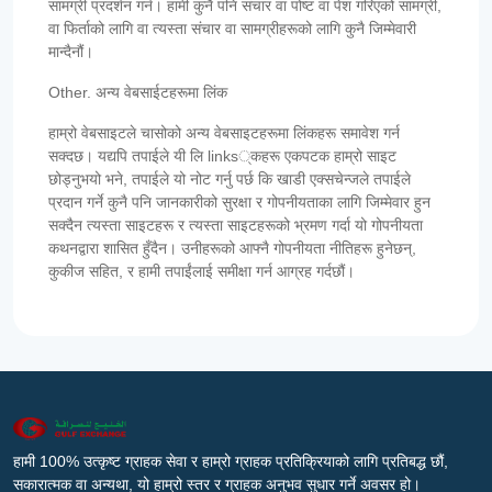
सामग्री प्रदर्शन गर्न। हामी कुनै पनि संचार वा पोष्ट वा पेश गरिएको सामग्री,
वा फिर्ताको लागि वा त्यस्ता संचार वा सामग्रीहरूको लागि कुनै जिम्मेवारी
मान्दैनौं।
Other. अन्य वेबसाईटहरूमा लिंक
हाम्रो वेबसाइटले चासोको अन्य वेबसाइटहरूमा लिंकहरू समावेश गर्न
सक्दछ। यद्यपि तपाईले यी लि links्कहरू एकपटक हाम्रो साइट
छोड्नुभयो भने, तपाईले यो नोट गर्नु पर्छ कि खाडी एक्सचेन्जले तपाईले
प्रदान गर्ने कुनै पनि जानकारीको सुरक्षा र गोपनीयताका लागि जिम्मेवार हुन
सक्दैन त्यस्ता साइटहरू र त्यस्ता साइटहरूको भ्रमण गर्दा यो गोपनीयता
कथनद्वारा शासित हुँदैन। उनीहरूको आफ्नै गोपनीयता नीतिहरू हुनेछन्,
कुकीज सहित, र हामी तपाईंलाई समीक्षा गर्न आग्रह गर्दछौं।
हामी 100% उत्कृष्ट ग्राहक सेवा र हाम्रो ग्राहक प्रतिक्रियाको लागि प्रतिबद्ध छौं,
सकारात्मक वा अन्यथा, यो हाम्रो स्तर र ग्राहक अनुभव सुधार गर्ने अवसर हो।