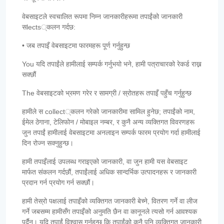
वेबसाइटले स्वचालित रूपमा निम्न जानकारीहरूमा तपाईंको जानकारी
सlects्कलन गर्दछ:
• जब तपाइँ वेबसाइटमा फारमहरू पूर्ण गर्नुहुन्छ
You यदि तपाईंले हामीलाई सम्पर्क गर्नुभयो भने, हामी पत्राचारको रेकर्ड राख्न
सक्छौं
The वेबसाइटको भ्रमण गरेर र सामग्री / स्रोतहरू तपाइँ पहुँच गर्नुहुन्छ
हामीले स collect्कलन गरेको जानकारीमा सामिल हुनेछ; तपाईंको नाम,
ईमेल ठेगाना, टेलिफोन / मोबाइल नम्बर, र कुनै अन्य व्यक्तिगत विवरणहरू
जुन तपाईं हामीलाई वेबसाइटमा अनलाइन सम्पर्क फारम प्रयोग गर्दा हामीलाई
दिन रोज्न सक्नुहुन्छ।
हामी तपाइँलाई उपलब्ध गराइएको जानकारी, वा जुन हामी यस वेबसाइट
मार्फत संकलन गर्दछौं, तपाईंलाई अधिक सान्दर्भिक उत्पादनहरू र जानकारी
प्रदान गर्न प्रयोग गर्न सक्छौं।
हामी तेस्रो पक्षलाई तपाइँको व्यक्तिगत जानकारी बेच्ने, वितरण गर्ने वा लीज
गर्ने जबसम्म हामीसँग तपाइँको अनुमति छैन वा कानूनले त्यसो गर्न आवश्यक
पर्दैन। यदि तपाईं विश्वास गर्नुहुन्छ कि तपाईंको कुनै पनि व्यक्तिगत जानकारी