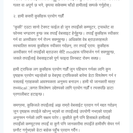
गलत वा अपूर्ण छ भने, कृपया सकेसम्म चाँडो हामीलाई सम्पर्क गर्नुहोस्।
२. हामी कसरी कुकीहरू प्रयोग गर्छौं
"कुकी" एउटा सानो टेक्स्ट फाईल हो जुन तपाइँको कम्प्युटर, ट्याब्लेट वा
फोनमा भण्डारण हुन्छ जब तपाइँ वेबसाइट हेर्नुहुन्छ। तपाइँ कुकीहरू स्वीकार
गर्न वा अस्वीकार गर्न रोज्न सक्नुहुन्छ। अधिकांश वेब ब्राउजरहरूले
स्वचालित रूपमा कुकीहरू स्वीकार गर्दछन्, तर तपाइँ प्राय: कुकीहरू
अस्वीकार गर्न तपाइँको ब्राउजर सेटि modहरू परिमार्जन गर्न सक्नुहुन्छ,
जसले तपाइँलाई वेबसाइटको पूर्ण फाइदा लिनबाट रोक्न सक्छ।
हामी ट्राफिक लग कुकीहरू प्रयोग गर्छौं जुन पहिचान गर्नका लागि कुन
पृष्ठहरू प्रयोग भइरहेको छ वेबपृष्ठ ट्राफिकको बारेमा डेटा विश्लेषण गर्न र
यसलाई ग्राहकको आवश्यकता अनुरूप बनाउन। हामी यो जानकारी मात्र
तथ्याical्कगत विश्लेषण उद्देश्यको लागि प्रयोग गर्छौं र त्यसपछि डाटा
प्रणालीबाट हटाइन्छ।
समग्रमा, कुकिजले तपाईंलाई अझ राम्रो वेबसाईट प्रदान गर्न मद्दत गर्दछन्
जुन पृष्ठहरू तपाईले खोज्नु भएको वा तपाईंलाई उपयोगी नभएको पाएको
अनुगमन गर्नको लागि सक्षम पारेर। कुकीले कुनै पनि हिसाबले हामीलाई
तपाइँको कम्प्युटरमा तपाइँ वा कुनै पनि जानकारीमा तपाइँले हामीसँग सेयर गर्न
छनौट गर्नुभएको डेटा बाहेक पहुँच प्रदान गर्दैन।