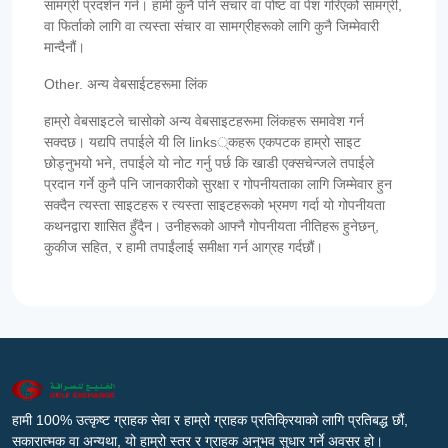
सामग्री प्रदर्शन गर्न। हामी कुनै पनि संचार वा पोष्ट वा पेश गरिएको सामग्री,
वा फिर्ताको लागि वा त्यस्ता संचार वा सामग्रीहरूको लागि कुनै जिम्मेवारी
मान्दैनौं।
Other. अन्य वेबसाईटहरूमा लिंक
हाम्रो वेबसाइटले चासोको अन्य वेबसाइटहरूमा लिंकहरू समावेश गर्न
सक्दछ। यद्यपि तपाईले यी लि links्कहरू एकपटक हाम्रो साइट
छोड्नुभयो भने, तपाईले यो नोट गर्नु पर्छ कि खाडी एक्सचेन्जले तपाईले
प्रदान गर्ने कुनै पनि जानकारीको सुरक्षा र गोपनीयताका लागि जिम्मेवार हुन
सक्दैन त्यस्ता साइटहरू र त्यस्ता साइटहरूको भ्रमण गर्दा यो गोपनीयता
कथनद्वारा शासित हुँदैन। उनीहरूको आफ्नै गोपनीयता नीतिहरू हुनेछन्,
कुकीज सहित, र हामी तपाईंलाई समीक्षा गर्न आग्रह गर्दछौं।
हामी 100% उत्कृष्ट ग्राहक सेवा र हाम्रो ग्राहक प्रतिक्रियाको लागि प्रतिबद्ध छौं,
सकारात्मक वा अन्यथा, यो हाम्रो स्तर र ग्राहक अनुभव सुधार गर्ने अवसर हो।