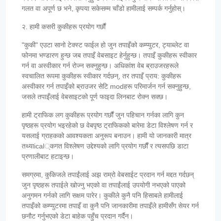
गलत वा अपूर्ण छ भने, कृपया सकेसम्म चाँडो हामीलाई सम्पर्क गर्नुहोस्।
२. हामी कसरी कुकीहरू प्रयोग गर्छौं
"कुकी" एउटा सानो टेक्स्ट फाईल हो जुन तपाइँको कम्प्युटर, ट्याब्लेट वा
फोनमा भण्डारण हुन्छ जब तपाइँ वेबसाइट हेर्नुहुन्छ। तपाइँ कुकीहरू स्वीकार
गर्न वा अस्वीकार गर्न रोज्न सक्नुहुन्छ। अधिकांश वेब ब्राउजरहरूले
स्वचालित रूपमा कुकीहरू स्वीकार गर्दछन्, तर तपाइँ प्राय: कुकीहरू
अस्वीकार गर्न तपाइँको ब्राउजर सेटि modहरू परिमार्जन गर्न सक्नुहुन्छ,
जसले तपाइँलाई वेबसाइटको पूर्ण फाइदा लिनबाट रोक्न सक्छ।
हामी ट्राफिक लग कुकीहरू प्रयोग गर्छौं जुन पहिचान गर्नका लागि कुन
पृष्ठहरू प्रयोग भइरहेको छ वेबपृष्ठ ट्राफिकको बारेमा डेटा विश्लेषण गर्न र
यसलाई ग्राहकको आवश्यकता अनुरूप बनाउन। हामी यो जानकारी मात्र
तथ्याical्कगत विश्लेषण उद्देश्यको लागि प्रयोग गर्छौं र त्यसपछि डाटा
प्रणालीबाट हटाइन्छ।
समग्रमा, कुकिजले तपाईंलाई अझ राम्रो वेबसाईट प्रदान गर्न मद्दत गर्दछन्
जुन पृष्ठहरू तपाईले खोज्नु भएको वा तपाईंलाई उपयोगी नभएको पाएको
अनुगमन गर्नको लागि सक्षम पारेर। कुकीले कुनै पनि हिसाबले हामीलाई
तपाइँको कम्प्युटरमा तपाइँ वा कुनै पनि जानकारीमा तपाइँले हामीसँग सेयर गर्न
छनौट गर्नुभएको डेटा बाहेक पहुँच प्रदान गर्दैन।