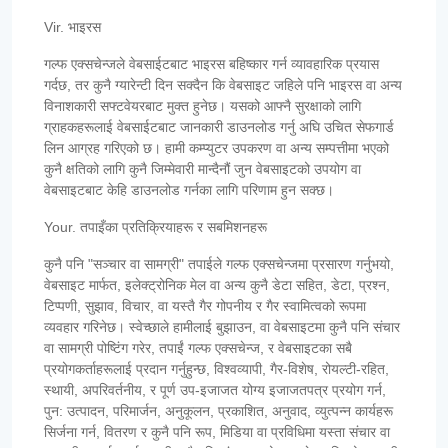
Vir. भाइरस
गल्फ एक्सचेन्जले वेबसाईटबाट भाइरस बहिष्कार गर्न व्यावहारिक प्रयास
गर्दछ, तर कुनै ग्यारेन्टी दिन सक्दैन कि वेबसाइट जहिले पनि भाइरस वा अन्य
विनाशकारी सफ्टवेयरबाट मुक्त हुनेछ। यसको आफ्नै सुरक्षाको लागि
ग्राहकहरूलाई वेबसाईटबाट जानकारी डाउनलोड गर्नु अघि उचित सेफगार्ड
लिन आग्रह गरिएको छ। हामी कम्प्युटर उपकरण वा अन्य सम्पत्तीमा भएको
कुनै क्षतिको लागि कुनै जिम्मेवारी मान्दैनौं जुन वेबसाइटको उपयोग वा
वेबसाइटबाट केहि डाउनलोड गर्नका लागि परिणाम हुन सक्छ।
Your. तपाइँका प्रतिक्रियाहरू र सबमिशनहरू
कुनै पनि "सञ्चार वा सामग्री" तपाईले गल्फ एक्सचेन्जमा प्रसारण गर्नुभयो,
वेबसाइट मार्फत, इलेक्ट्रोनिक मेल वा अन्य कुनै डेटा सहित, डेटा, प्रश्न,
टिप्पणी, सुझाव, विचार, वा यस्तै गैर गोपनीय र गैर स्वामित्वको रूपमा
व्यवहार गरिनेछ। स्वेच्छाले हामीलाई बुझाउन, वा वेबसाइटमा कुनै पनि संचार
वा सामग्री पोष्टिंग गरेर, तपाईं गल्फ एक्सचेन्ज, र वेबसाइटका सबै
प्रयोगकर्ताहरूलाई प्रदान गर्नुहुन्छ, विश्वव्यापी, गैर-विशेष, रोयल्टी-रहित,
स्थायी, अपरिवर्तनीय, र पूर्ण उप-इजाजत योग्य इजाजतपत्र प्रयोग गर्न,
पुन: उत्पादन, परिमार्जन, अनुकूलन, प्रकाशित, अनुवाद, व्युत्पन्न कार्यहरू
सिर्जना गर्न, वितरण र कुनै पनि रूप, मिडिया वा प्रविधिमा यस्ता संचार वा