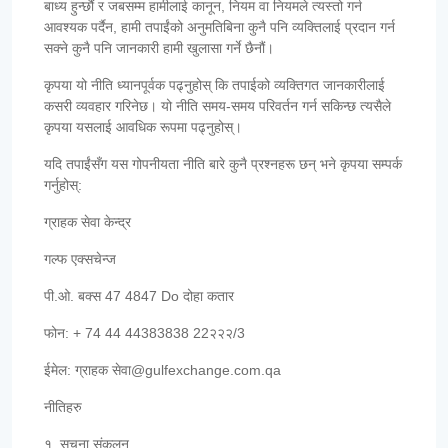
बाध्य हुन्छौं र जबसम्म हामीलाई कानून, नियम वा नियमले त्यस्तो गर्न
आवश्यक पर्दैन, हामी तपाईंको अनुमतिबिना कुनै पनि व्यक्तिलाई प्रदान गर्न
सक्ने कुनै पनि जानकारी हामी खुलासा गर्ने छैनौं।
कृपया यो नीति ध्यानपूर्वक पढ्नुहोस् कि तपाईको व्यक्तिगत जानकारीलाई
कसरी व्यवहार गरिनेछ। यो नीति समय-समय परिवर्तन गर्न सकिन्छ त्यसैले
कृपया यसलाई आवधिक रूपमा पढ्नुहोस्।
यदि तपाईंसँग यस गोपनीयता नीति बारे कुनै प्रश्नहरू छन् भने कृपया सम्पर्क
गर्नुहोस्:
ग्राहक सेवा केन्द्र
गल्फ एक्सचेन्ज
पी.ओ. बक्स 47 4847 Do दोहा कतार
फोन: + 74 44 44383838 22२२२/3
ईमेल: ग्राहक सेवा@gulfexchange.com.qa
नीतिहरु
१. सूचना संकलन