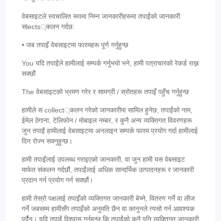
वेबसाइटले स्वचालित रूपमा निम्न जानकारीहरूमा तपाईंको जानकारी
सlects्कलन गर्दछ:
• जब तपाइँ वेबसाइटमा फारमहरू पूर्ण गर्नुहुन्छ
You यदि तपाईंले हामीलाई सम्पर्क गर्नुभयो भने, हामी पत्राचारको रेकर्ड राख्न
सक्छौं
The वेबसाइटको भ्रमण गरेर र सामग्री / स्रोतहरू तपाइँ पहुँच गर्नुहुन्छ
हामीले स collect्कलन गरेको जानकारीमा सामिल हुनेछ; तपाईंको नाम,
ईमेल ठेगाना, टेलिफोन / मोबाइल नम्बर, र कुनै अन्य व्यक्तिगत विवरणहरू
जुन तपाईं हामीलाई वेबसाइटमा अनलाइन सम्पर्क फारम प्रयोग गर्दा हामीलाई
दिन रोज्न सक्नुहुन्छ।
हामी तपाइँलाई उपलब्ध गराइएको जानकारी, वा जुन हामी यस वेबसाइट
मार्फत संकलन गर्दछौं, तपाईंलाई अधिक सान्दर्भिक उत्पादनहरू र जानकारी
प्रदान गर्न प्रयोग गर्न सक्छौं।
हामी तेस्रो पक्षलाई तपाइँको व्यक्तिगत जानकारी बेच्ने, वितरण गर्ने वा लीज
गर्ने जबसम्म हामीसँग तपाइँको अनुमति छैन वा कानूनले त्यसो गर्न आवश्यक
पर्दैन। यदि तपाईं विश्वास गर्नुहुन्छ कि तपाईंको कुनै पनि व्यक्तिगत जानकारी