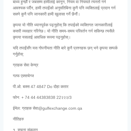
बाध्य हुन्छौं र जबसम्म हामीलाई कानून, नियम वा नियमले त्यस्तो गर्न
आवश्यक पर्दैन, हामी तपाईंको अनुमतिबिना कुनै पनि व्यक्तिलाई प्रदान गर्न
सक्ने कुनै पनि जानकारी हामी खुलासा गर्ने छैनौं।
कृपया यो नीति ध्यानपूर्वक पढ्नुहोस् कि तपाईको व्यक्तिगत जानकारीलाई
कसरी व्यवहार गरिनेछ। यो नीति समय-समय परिवर्तन गर्न सकिन्छ त्यसैले
कृपया यसलाई आवधिक रूपमा पढ्नुहोस्।
यदि तपाईंसँग यस गोपनीयता नीति बारे कुनै प्रश्नहरू छन् भने कृपया सम्पर्क
गर्नुहोस्:
ग्राहक सेवा केन्द्र
गल्फ एक्सचेन्ज
पी.ओ. बक्स 47 4847 Do दोहा कतार
फोन: + 74 44 44383838 22२२२/3
ईमेल: ग्राहक सेवा@gulfexchange.com.qa
नीतिहरु
१. सूचना संकलन