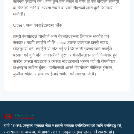
सामग्री प्रदर्शन गर्न। हामी कुनै पनि संचार वा पोष्ट वा पेश गरिएको सामग्री,
वा फिर्ताको लागि वा त्यस्ता संचार वा सामग्रीहरूको लागि कुनै जिम्मेवारी
मान्दैनौं।
Other. अन्य वेबसाईटहरूमा लिंक
हाम्रो वेबसाइटले चासोको अन्य वेबसाइटहरूमा लिंकहरू समावेश गर्न
सक्दछ। यद्यपि तपाईले यी लि links्कहरू एकपटक हाम्रो साइट
छोड्नुभयो भने, तपाईले यो नोट गर्नु पर्छ कि खाडी एक्सचेन्जले तपाईले
प्रदान गर्ने कुनै पनि जानकारीको सुरक्षा र गोपनीयताका लागि जिम्मेवार हुन
सक्दैन त्यस्ता साइटहरू र त्यस्ता साइटहरूको भ्रमण गर्दा यो गोपनीयता
कथनद्वारा शासित हुँदैन। उनीहरूको आफ्नै गोपनीयता नीतिहरू हुनेछन्,
कुकीज सहित, र हामी तपाईंलाई समीक्षा गर्न आग्रह गर्दछौं।
हामी 100% उत्कृष्ट ग्राहक सेवा र हाम्रो ग्राहक प्रतिक्रियाको लागि प्रतिबद्ध छौं,
सकारात्मक वा अन्यथा, यो हाम्रो स्तर र ग्राहक अनुभव सुधार गर्ने अवसर हो।