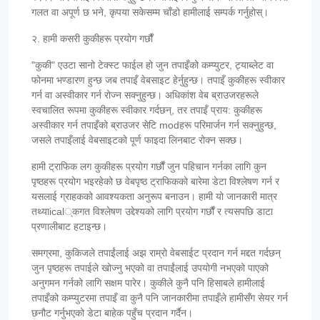
गलत वा अपूर्ण छ भने, कृपया सकेसम्म चाँडो हामीलाई सम्पर्क गर्नुहोस्।
२. हामी कसरी कुकीहरू प्रयोग गर्छौं
"कुकी" एउटा सानो टेक्स्ट फाईल हो जुन तपाइँको कम्प्युटर, ट्याब्लेट वा
फोनमा भण्डारण हुन्छ जब तपाइँ वेबसाइट हेर्नुहुन्छ। तपाइँ कुकीहरू स्वीकार
गर्न वा अस्वीकार गर्न रोज्न सक्नुहुन्छ। अधिकांश वेब ब्राउजरहरूले
स्वचालित रूपमा कुकीहरू स्वीकार गर्दछन्, तर तपाइँ प्राय: कुकीहरू
अस्वीकार गर्न तपाइँको ब्राउजर सेटि modहरू परिमार्जन गर्न सक्नुहुन्छ,
जसले तपाइँलाई वेबसाइटको पूर्ण फाइदा लिनबाट रोक्न सक्छ।
हामी ट्राफिक लग कुकीहरू प्रयोग गर्छौं जुन पहिचान गर्नका लागि कुन
पृष्ठहरू प्रयोग भइरहेको छ वेबपृष्ठ ट्राफिकको बारेमा डेटा विश्लेषण गर्न र
यसलाई ग्राहकको आवश्यकता अनुरूप बनाउन। हामी यो जानकारी मात्र
तथ्याical्कगत विश्लेषण उद्देश्यको लागि प्रयोग गर्छौं र त्यसपछि डाटा
प्रणालीबाट हटाइन्छ।
समग्रमा, कुकिजले तपाईंलाई अझ राम्रो वेबसाईट प्रदान गर्न मद्दत गर्दछन्
जुन पृष्ठहरू तपाईले खोज्नु भएको वा तपाईंलाई उपयोगी नभएको पाएको
अनुगमन गर्नको लागि सक्षम पारेर। कुकीले कुनै पनि हिसाबले हामीलाई
तपाइँको कम्प्युटरमा तपाइँ वा कुनै पनि जानकारीमा तपाइँले हामीसँग सेयर गर्न
छनौट गर्नुभएको डेटा बाहेक पहुँच प्रदान गर्दैन।