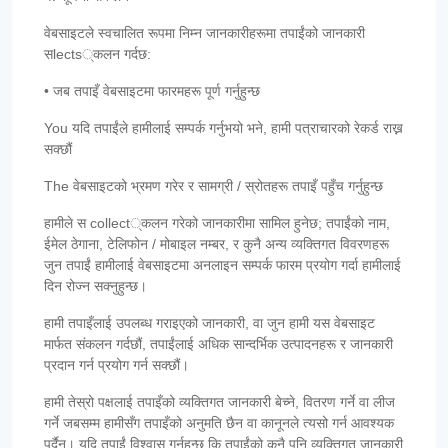
वेबसाइटले स्वचालित रूपमा निम्न जानकारीहरूमा तपाईंको जानकारी
सlects्कलन गर्दछ:
• जब तपाइँ वेबसाइटमा फारमहरू पूर्ण गर्नुहुन्छ
You यदि तपाईंले हामीलाई सम्पर्क गर्नुभयो भने, हामी पत्राचारको रेकर्ड राख्न
सक्छौं
The वेबसाइटको भ्रमण गरेर र सामग्री / स्रोतहरू तपाइँ पहुँच गर्नुहुन्छ
हामीले स collect्कलन गरेको जानकारीमा सामिल हुनेछ; तपाईंको नाम,
ईमेल ठेगाना, टेलिफोन / मोबाइल नम्बर, र कुनै अन्य व्यक्तिगत विवरणहरू
जुन तपाईं हामीलाई वेबसाइटमा अनलाइन सम्पर्क फारम प्रयोग गर्दा हामीलाई
दिन रोज्न सक्नुहुन्छ।
हामी तपाइँलाई उपलब्ध गराइएको जानकारी, वा जुन हामी यस वेबसाइट
मार्फत संकलन गर्दछौं, तपाईंलाई अधिक सान्दर्भिक उत्पादनहरू र जानकारी
प्रदान गर्न प्रयोग गर्न सक्छौं।
हामी तेस्रो पक्षलाई तपाइँको व्यक्तिगत जानकारी बेच्ने, वितरण गर्ने वा लीज
गर्ने जबसम्म हामीसँग तपाइँको अनुमति छैन वा कानूनले त्यसो गर्न आवश्यक
पर्दैन। यदि तपाईं विश्वास गर्नुहुन्छ कि तपाईंको कुनै पनि व्यक्तिगत जानकारी