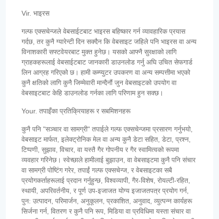
Vir. भाइरस
गल्फ एक्सचेन्जले वेबसाईटबाट भाइरस बहिष्कार गर्न व्यावहारिक प्रयास
गर्दछ, तर कुनै ग्यारेन्टी दिन सक्दैन कि वेबसाइट जहिले पनि भाइरस वा अन्य
विनाशकारी सफ्टवेयरबाट मुक्त हुनेछ। यसको आफ्नै सुरक्षाको लागि
ग्राहकहरूलाई वेबसाईटबाट जानकारी डाउनलोड गर्नु अघि उचित सेफगार्ड
लिन आग्रह गरिएको छ। हामी कम्प्युटर उपकरण वा अन्य सम्पत्तीमा भएको
कुनै क्षतिको लागि कुनै जिम्मेवारी मान्दैनौं जुन वेबसाइटको उपयोग वा
वेबसाइटबाट केहि डाउनलोड गर्नका लागि परिणाम हुन सक्छ।
Your. तपाइँका प्रतिक्रियाहरू र सबमिशनहरू
कुनै पनि "सञ्चार वा सामग्री" तपाईले गल्फ एक्सचेन्जमा प्रसारण गर्नुभयो,
वेबसाइट मार्फत, इलेक्ट्रोनिक मेल वा अन्य कुनै डेटा सहित, डेटा, प्रश्न,
टिप्पणी, सुझाव, विचार, वा यस्तै गैर गोपनीय र गैर स्वामित्वको रूपमा
व्यवहार गरिनेछ। स्वेच्छाले हामीलाई बुझाउन, वा वेबसाइटमा कुनै पनि संचार
वा सामग्री पोष्टिंग गरेर, तपाईं गल्फ एक्सचेन्ज, र वेबसाइटका सबै
प्रयोगकर्ताहरूलाई प्रदान गर्नुहुन्छ, विश्वव्यापी, गैर-विशेष, रोयल्टी-रहित,
स्थायी, अपरिवर्तनीय, र पूर्ण उप-इजाजत योग्य इजाजतपत्र प्रयोग गर्न,
पुन: उत्पादन, परिमार्जन, अनुकूलन, प्रकाशित, अनुवाद, व्युत्पन्न कार्यहरू
सिर्जना गर्न, वितरण र कुनै पनि रूप, मिडिया वा प्रविधिमा यस्ता संचार वा