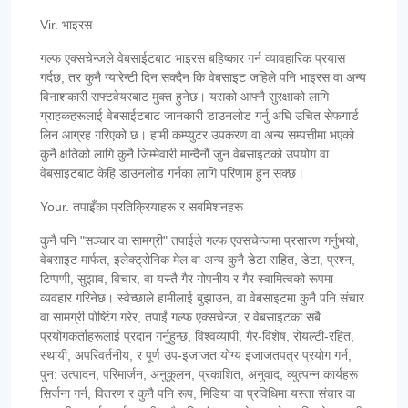
Vir. भाइरस
गल्फ एक्सचेन्जले वेबसाईटबाट भाइरस बहिष्कार गर्न व्यावहारिक प्रयास
गर्दछ, तर कुनै ग्यारेन्टी दिन सक्दैन कि वेबसाइट जहिले पनि भाइरस वा अन्य
विनाशकारी सफ्टवेयरबाट मुक्त हुनेछ। यसको आफ्नै सुरक्षाको लागि
ग्राहकहरूलाई वेबसाईटबाट जानकारी डाउनलोड गर्नु अघि उचित सेफगार्ड
लिन आग्रह गरिएको छ। हामी कम्प्युटर उपकरण वा अन्य सम्पत्तीमा भएको
कुनै क्षतिको लागि कुनै जिम्मेवारी मान्दैनौं जुन वेबसाइटको उपयोग वा
वेबसाइटबाट केहि डाउनलोड गर्नका लागि परिणाम हुन सक्छ।
Your. तपाइँका प्रतिक्रियाहरू र सबमिशनहरू
कुनै पनि "सञ्चार वा सामग्री" तपाईले गल्फ एक्सचेन्जमा प्रसारण गर्नुभयो,
वेबसाइट मार्फत, इलेक्ट्रोनिक मेल वा अन्य कुनै डेटा सहित, डेटा, प्रश्न,
टिप्पणी, सुझाव, विचार, वा यस्तै गैर गोपनीय र गैर स्वामित्वको रूपमा
व्यवहार गरिनेछ। स्वेच्छाले हामीलाई बुझाउन, वा वेबसाइटमा कुनै पनि संचार
वा सामग्री पोष्टिंग गरेर, तपाईं गल्फ एक्सचेन्ज, र वेबसाइटका सबै
प्रयोगकर्ताहरूलाई प्रदान गर्नुहुन्छ, विश्वव्यापी, गैर-विशेष, रोयल्टी-रहित,
स्थायी, अपरिवर्तनीय, र पूर्ण उप-इजाजत योग्य इजाजतपत्र प्रयोग गर्न,
पुन: उत्पादन, परिमार्जन, अनुकूलन, प्रकाशित, अनुवाद, व्युत्पन्न कार्यहरू
सिर्जना गर्न, वितरण र कुनै पनि रूप, मिडिया वा प्रविधिमा यस्ता संचार वा