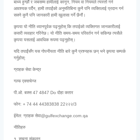
बाध्य हुन्छौं र जबसम्म हामीलाई कानून, नियम वा नियमले त्यस्तो गर्न
आवश्यक पर्दैन, हामी तपाईंको अनुमतिबिना कुनै पनि व्यक्तिलाई प्रदान गर्न
सक्ने कुनै पनि जानकारी हामी खुलासा गर्ने छैनौं।
कृपया यो नीति ध्यानपूर्वक पढ्नुहोस् कि तपाईको व्यक्तिगत जानकारीलाई
कसरी व्यवहार गरिनेछ। यो नीति समय-समय परिवर्तन गर्न सकिन्छ त्यसैले
कृपया यसलाई आवधिक रूपमा पढ्नुहोस्।
यदि तपाईंसँग यस गोपनीयता नीति बारे कुनै प्रश्नहरू छन् भने कृपया सम्पर्क
गर्नुहोस्:
ग्राहक सेवा केन्द्र
गल्फ एक्सचेन्ज
पी.ओ. बक्स 47 4847 Do दोहा कतार
फोन: + 74 44 44383838 22२२२/3
ईमेल: ग्राहक सेवा@gulfexchange.com.qa
नीतिहरु
१. सूचना संकलन