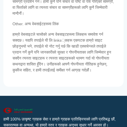
सामग्री प्रदर्शन गर्न। हामी कुनै पनि संचार वा पोष्ट वा पेश गरिएको सामग्री,
वा फिर्ताको लागि वा त्यस्ता संचार वा सामग्रीहरूको लागि कुनै जिम्मेवारी
मान्दैनौं।
Other. अन्य वेबसाईटहरूमा लिंक
हाम्रो वेबसाइटले चासोको अन्य वेबसाइटहरूमा लिंकहरू समावेश गर्न
सक्दछ। यद्यपि तपाईले यी लि links्कहरू एकपटक हाम्रो साइट
छोड्नुभयो भने, तपाईले यो नोट गर्नु पर्छ कि खाडी एक्सचेन्जले तपाईले
प्रदान गर्ने कुनै पनि जानकारीको सुरक्षा र गोपनीयताका लागि जिम्मेवार हुन
सक्दैन त्यस्ता साइटहरू र त्यस्ता साइटहरूको भ्रमण गर्दा यो गोपनीयता
कथनद्वारा शासित हुँदैन। उनीहरूको आफ्नै गोपनीयता नीतिहरू हुनेछन्,
कुकीज सहित, र हामी तपाईंलाई समीक्षा गर्न आग्रह गर्दछौं।
हामी 100% उत्कृष्ट ग्राहक सेवा र हाम्रो ग्राहक प्रतिक्रियाको लागि प्रतिबद्ध छौं,
सकारात्मक वा अन्यथा, यो हाम्रो स्तर र ग्राहक अनुभव सुधार गर्ने अवसर हो।