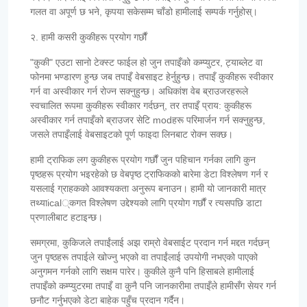
गलत वा अपूर्ण छ भने, कृपया सकेसम्म चाँडो हामीलाई सम्पर्क गर्नुहोस्।
२. हामी कसरी कुकीहरू प्रयोग गर्छौं
"कुकी" एउटा सानो टेक्स्ट फाईल हो जुन तपाइँको कम्प्युटर, ट्याब्लेट वा
फोनमा भण्डारण हुन्छ जब तपाइँ वेबसाइट हेर्नुहुन्छ। तपाइँ कुकीहरू स्वीकार
गर्न वा अस्वीकार गर्न रोज्न सक्नुहुन्छ। अधिकांश वेब ब्राउजरहरूले
स्वचालित रूपमा कुकीहरू स्वीकार गर्दछन्, तर तपाइँ प्राय: कुकीहरू
अस्वीकार गर्न तपाइँको ब्राउजर सेटि modहरू परिमार्जन गर्न सक्नुहुन्छ,
जसले तपाइँलाई वेबसाइटको पूर्ण फाइदा लिनबाट रोक्न सक्छ।
हामी ट्राफिक लग कुकीहरू प्रयोग गर्छौं जुन पहिचान गर्नका लागि कुन
पृष्ठहरू प्रयोग भइरहेको छ वेबपृष्ठ ट्राफिकको बारेमा डेटा विश्लेषण गर्न र
यसलाई ग्राहकको आवश्यकता अनुरूप बनाउन। हामी यो जानकारी मात्र
तथ्याical्कगत विश्लेषण उद्देश्यको लागि प्रयोग गर्छौं र त्यसपछि डाटा
प्रणालीबाट हटाइन्छ।
समग्रमा, कुकिजले तपाईंलाई अझ राम्रो वेबसाईट प्रदान गर्न मद्दत गर्दछन्
जुन पृष्ठहरू तपाईले खोज्नु भएको वा तपाईंलाई उपयोगी नभएको पाएको
अनुगमन गर्नको लागि सक्षम पारेर। कुकीले कुनै पनि हिसाबले हामीलाई
तपाइँको कम्प्युटरमा तपाइँ वा कुनै पनि जानकारीमा तपाइँले हामीसँग सेयर गर्न
छनौट गर्नुभएको डेटा बाहेक पहुँच प्रदान गर्दैन।