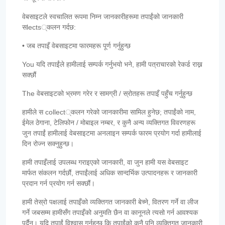
वेबसाइटले स्वचालित रूपमा निम्न जानकारीहरूमा तपाईंको जानकारी
सlects्कलन गर्दछ:
• जब तपाइँ वेबसाइटमा फारमहरू पूर्ण गर्नुहुन्छ
You यदि तपाईंले हामीलाई सम्पर्क गर्नुभयो भने, हामी पत्राचारको रेकर्ड राख्न
सक्छौं
The वेबसाइटको भ्रमण गरेर र सामग्री / स्रोतहरू तपाइँ पहुँच गर्नुहुन्छ
हामीले स collect्कलन गरेको जानकारीमा सामिल हुनेछ; तपाईंको नाम,
ईमेल ठेगाना, टेलिफोन / मोबाइल नम्बर, र कुनै अन्य व्यक्तिगत विवरणहरू
जुन तपाईं हामीलाई वेबसाइटमा अनलाइन सम्पर्क फारम प्रयोग गर्दा हामीलाई
दिन रोज्न सक्नुहुन्छ।
हामी तपाइँलाई उपलब्ध गराइएको जानकारी, वा जुन हामी यस वेबसाइट
मार्फत संकलन गर्दछौं, तपाईंलाई अधिक सान्दर्भिक उत्पादनहरू र जानकारी
प्रदान गर्न प्रयोग गर्न सक्छौं।
हामी तेस्रो पक्षलाई तपाइँको व्यक्तिगत जानकारी बेच्ने, वितरण गर्ने वा लीज
गर्ने जबसम्म हामीसँग तपाइँको अनुमति छैन वा कानूनले त्यसो गर्न आवश्यक
पर्दैन। यदि तपाईं विश्वास गर्नुहुन्छ कि तपाईंको कुनै पनि व्यक्तिगत जानकारी