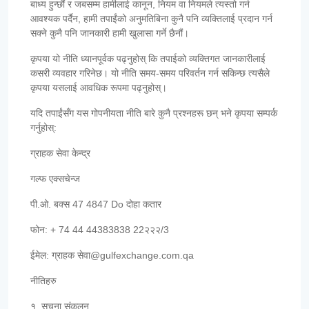
बाध्य हुन्छौं र जबसम्म हामीलाई कानून, नियम वा नियमले त्यस्तो गर्न
आवश्यक पर्दैन, हामी तपाईंको अनुमतिबिना कुनै पनि व्यक्तिलाई प्रदान गर्न
सक्ने कुनै पनि जानकारी हामी खुलासा गर्ने छैनौं।
कृपया यो नीति ध्यानपूर्वक पढ्नुहोस् कि तपाईको व्यक्तिगत जानकारीलाई
कसरी व्यवहार गरिनेछ। यो नीति समय-समय परिवर्तन गर्न सकिन्छ त्यसैले
कृपया यसलाई आवधिक रूपमा पढ्नुहोस्।
यदि तपाईंसँग यस गोपनीयता नीति बारे कुनै प्रश्नहरू छन् भने कृपया सम्पर्क
गर्नुहोस्:
ग्राहक सेवा केन्द्र
गल्फ एक्सचेन्ज
पी.ओ. बक्स 47 4847 Do दोहा कतार
फोन: + 74 44 44383838 22२२२/3
ईमेल: ग्राहक सेवा@gulfexchange.com.qa
नीतिहरु
१. सूचना संकलन