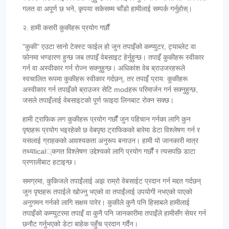
गलत वा अपूर्ण छ भने, कृपया सकेसम्म चाँडो हामीलाई सम्पर्क गर्नुहोस्।
२. हामी कसरी कुकीहरू प्रयोग गर्छौं
"कुकी" एउटा सानो टेक्स्ट फाईल हो जुन तपाइँको कम्प्युटर, ट्याब्लेट वा
फोनमा भण्डारण हुन्छ जब तपाइँ वेबसाइट हेर्नुहुन्छ। तपाइँ कुकीहरू स्वीकार
गर्न वा अस्वीकार गर्न रोज्न सक्नुहुन्छ। अधिकांश वेब ब्राउजरहरूले
स्वचालित रूपमा कुकीहरू स्वीकार गर्दछन्, तर तपाइँ प्राय: कुकीहरू
अस्वीकार गर्न तपाइँको ब्राउजर सेटि modहरू परिमार्जन गर्न सक्नुहुन्छ,
जसले तपाइँलाई वेबसाइटको पूर्ण फाइदा लिनबाट रोक्न सक्छ।
हामी ट्राफिक लग कुकीहरू प्रयोग गर्छौं जुन पहिचान गर्नका लागि कुन
पृष्ठहरू प्रयोग भइरहेको छ वेबपृष्ठ ट्राफिकको बारेमा डेटा विश्लेषण गर्न र
यसलाई ग्राहकको आवश्यकता अनुरूप बनाउन। हामी यो जानकारी मात्र
तथ्याical्कगत विश्लेषण उद्देश्यको लागि प्रयोग गर्छौं र त्यसपछि डाटा
प्रणालीबाट हटाइन्छ।
समग्रमा, कुकिजले तपाईंलाई अझ राम्रो वेबसाईट प्रदान गर्न मद्दत गर्दछन्
जुन पृष्ठहरू तपाईले खोज्नु भएको वा तपाईंलाई उपयोगी नभएको पाएको
अनुगमन गर्नको लागि सक्षम पारेर। कुकीले कुनै पनि हिसाबले हामीलाई
तपाइँको कम्प्युटरमा तपाइँ वा कुनै पनि जानकारीमा तपाइँले हामीसँग सेयर गर्न
छनौट गर्नुभएको डेटा बाहेक पहुँच प्रदान गर्दैन।