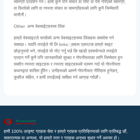
सामग्री प्रदर्शन गर्न। हामी कुनै पनि संचार वा पोष्ट वा पेश गरिएको सामग्री,
वा फिर्ताको लागि वा त्यस्ता संचार वा सामग्रीहरूको लागि कुनै जिम्मेवारी
मान्दैनौं।
Other. अन्य वेबसाईटहरूमा लिंक
हाम्रो वेबसाइटले चासोको अन्य वेबसाइटहरूमा लिंकहरू समावेश गर्न
सक्दछ। यद्यपि तपाईले यी लि links्कहरू एकपटक हाम्रो साइट
छोड्नुभयो भने, तपाईले यो नोट गर्नु पर्छ कि खाडी एक्सचेन्जले तपाईले
प्रदान गर्ने कुनै पनि जानकारीको सुरक्षा र गोपनीयताका लागि जिम्मेवार हुन
सक्दैन त्यस्ता साइटहरू र त्यस्ता साइटहरूको भ्रमण गर्दा यो गोपनीयता
कथनद्वारा शासित हुँदैन। उनीहरूको आफ्नै गोपनीयता नीतिहरू हुनेछन्,
कुकीज सहित, र हामी तपाईंलाई समीक्षा गर्न आग्रह गर्दछौं।
हामी 100% उत्कृष्ट ग्राहक सेवा र हाम्रो ग्राहक प्रतिक्रियाको लागि प्रतिबद्ध छौं,
सकारात्मक वा अन्यथा, यो हाम्रो स्तर र ग्राहक अनुभव सुधार गर्ने अवसर हो।