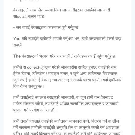
वेबसाइटले स्वचालित रूपमा निम्न जानकारीहरूमा तपाईंको जानकारी
सlects्कलन गर्दछ:
• जब तपाइँ वेबसाइटमा फारमहरू पूर्ण गर्नुहुन्छ
You यदि तपाईंले हामीलाई सम्पर्क गर्नुभयो भने, हामी पत्राचारको रेकर्ड राख्न
सक्छौं
The वेबसाइटको भ्रमण गरेर र सामग्री / स्रोतहरू तपाइँ पहुँच गर्नुहुन्छ
हामीले स collect्कलन गरेको जानकारीमा सामिल हुनेछ; तपाईंको नाम,
ईमेल ठेगाना, टेलिफोन / मोबाइल नम्बर, र कुनै अन्य व्यक्तिगत विवरणहरू
जुन तपाईं हामीलाई वेबसाइटमा अनलाइन सम्पर्क फारम प्रयोग गर्दा हामीलाई
दिन रोज्न सक्नुहुन्छ।
हामी तपाइँलाई उपलब्ध गराइएको जानकारी, वा जुन हामी यस वेबसाइट
मार्फत संकलन गर्दछौं, तपाईंलाई अधिक सान्दर्भिक उत्पादनहरू र जानकारी
प्रदान गर्न प्रयोग गर्न सक्छौं।
हामी तेस्रो पक्षलाई तपाइँको व्यक्तिगत जानकारी बेच्ने, वितरण गर्ने वा लीज
गर्ने जबसम्म हामीसँग तपाइँको अनुमति छैन वा कानूनले त्यसो गर्न आवश्यक
पर्दैन। यदि तपाईं विश्वास गर्नुहुन्छ कि तपाईंको कुनै पनि व्यक्तिगत जानकारी