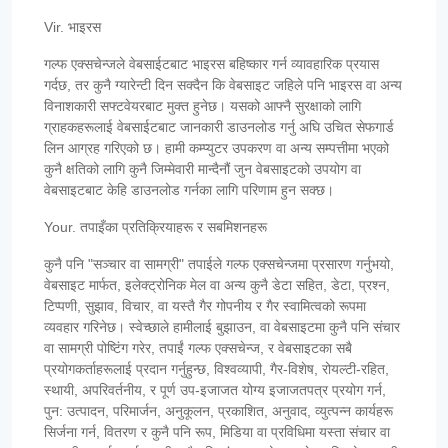
Vir. भाइरस
गल्फ एक्सचेन्जले वेबसाईटबाट भाइरस बहिष्कार गर्न व्यावहारिक प्रयास
गर्दछ, तर कुनै ग्यारेन्टी दिन सक्दैन कि वेबसाइट जहिले पनि भाइरस वा अन्य
विनाशकारी सफ्टवेयरबाट मुक्त हुनेछ। यसको आफ्नै सुरक्षाको लागि
ग्राहकहरूलाई वेबसाईटबाट जानकारी डाउनलोड गर्नु अघि उचित सेफगार्ड
लिन आग्रह गरिएको छ। हामी कम्प्युटर उपकरण वा अन्य सम्पत्तीमा भएको
कुनै क्षतिको लागि कुनै जिम्मेवारी मान्दैनौं जुन वेबसाइटको उपयोग वा
वेबसाइटबाट केहि डाउनलोड गर्नका लागि परिणाम हुन सक्छ।
Your. तपाइँका प्रतिक्रियाहरू र सबमिशनहरू
कुनै पनि "सञ्चार वा सामग्री" तपाईले गल्फ एक्सचेन्जमा प्रसारण गर्नुभयो,
वेबसाइट मार्फत, इलेक्ट्रोनिक मेल वा अन्य कुनै डेटा सहित, डेटा, प्रश्न,
टिप्पणी, सुझाव, विचार, वा यस्तै गैर गोपनीय र गैर स्वामित्वको रूपमा
व्यवहार गरिनेछ। स्वेच्छाले हामीलाई बुझाउन, वा वेबसाइटमा कुनै पनि संचार
वा सामग्री पोष्टिंग गरेर, तपाईं गल्फ एक्सचेन्ज, र वेबसाइटका सबै
प्रयोगकर्ताहरूलाई प्रदान गर्नुहुन्छ, विश्वव्यापी, गैर-विशेष, रोयल्टी-रहित,
स्थायी, अपरिवर्तनीय, र पूर्ण उप-इजाजत योग्य इजाजतपत्र प्रयोग गर्न,
पुन: उत्पादन, परिमार्जन, अनुकूलन, प्रकाशित, अनुवाद, व्युत्पन्न कार्यहरू
सिर्जना गर्न, वितरण र कुनै पनि रूप, मिडिया वा प्रविधिमा यस्ता संचार वा