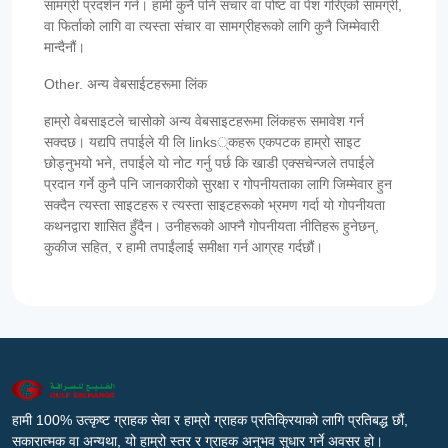
सामग्री प्रदर्शन गर्न। हामी कुनै पनि संचार वा पोष्ट वा पेश गरिएको सामग्री,
वा फिर्ताको लागि वा त्यस्ता संचार वा सामग्रीहरूको लागि कुनै जिम्मेवारी
मान्दैनौं।
Other. अन्य वेबसाईटहरूमा लिंक
हाम्रो वेबसाइटले चासोको अन्य वेबसाइटहरूमा लिंकहरू समावेश गर्न
सक्दछ। यद्यपि तपाईले यी लि links्कहरू एकपटक हाम्रो साइट
छोड्नुभयो भने, तपाईले यो नोट गर्नु पर्छ कि खाडी एक्सचेन्जले तपाईले
प्रदान गर्ने कुनै पनि जानकारीको सुरक्षा र गोपनीयताका लागि जिम्मेवार हुन
सक्दैन त्यस्ता साइटहरू र त्यस्ता साइटहरूको भ्रमण गर्दा यो गोपनीयता
कथनद्वारा शासित हुँदैन। उनीहरूको आफ्नै गोपनीयता नीतिहरू हुनेछन्,
कुकीज सहित, र हामी तपाईंलाई समीक्षा गर्न आग्रह गर्दछौं।
हामी 100% उत्कृष्ट ग्राहक सेवा र हाम्रो ग्राहक प्रतिक्रियाको लागि प्रतिबद्ध छौं,
सकारात्मक वा अन्यथा, यो हाम्रो स्तर र ग्राहक अनुभव सुधार गर्ने अवसर हो।