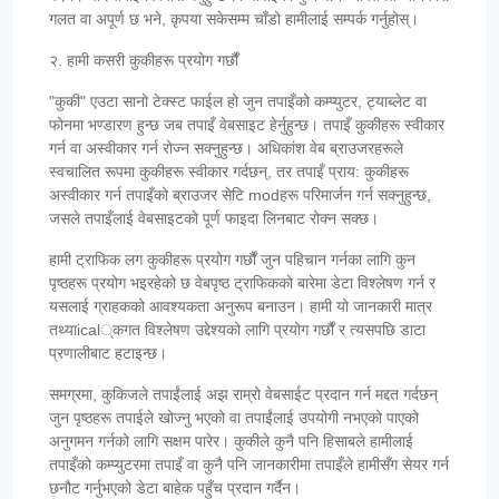
गलत वा अपूर्ण छ भने, कृपया सकेसम्म चाँडो हामीलाई सम्पर्क गर्नुहोस्।
२. हामी कसरी कुकीहरू प्रयोग गर्छौं
"कुकी" एउटा सानो टेक्स्ट फाईल हो जुन तपाइँको कम्प्युटर, ट्याब्लेट वा
फोनमा भण्डारण हुन्छ जब तपाइँ वेबसाइट हेर्नुहुन्छ। तपाइँ कुकीहरू स्वीकार
गर्न वा अस्वीकार गर्न रोज्न सक्नुहुन्छ। अधिकांश वेब ब्राउजरहरूले
स्वचालित रूपमा कुकीहरू स्वीकार गर्दछन्, तर तपाइँ प्राय: कुकीहरू
अस्वीकार गर्न तपाइँको ब्राउजर सेटि modहरू परिमार्जन गर्न सक्नुहुन्छ,
जसले तपाइँलाई वेबसाइटको पूर्ण फाइदा लिनबाट रोक्न सक्छ।
हामी ट्राफिक लग कुकीहरू प्रयोग गर्छौं जुन पहिचान गर्नका लागि कुन
पृष्ठहरू प्रयोग भइरहेको छ वेबपृष्ठ ट्राफिकको बारेमा डेटा विश्लेषण गर्न र
यसलाई ग्राहकको आवश्यकता अनुरूप बनाउन। हामी यो जानकारी मात्र
तथ्याical्कगत विश्लेषण उद्देश्यको लागि प्रयोग गर्छौं र त्यसपछि डाटा
प्रणालीबाट हटाइन्छ।
समग्रमा, कुकिजले तपाईंलाई अझ राम्रो वेबसाईट प्रदान गर्न मद्दत गर्दछन्
जुन पृष्ठहरू तपाईले खोज्नु भएको वा तपाईंलाई उपयोगी नभएको पाएको
अनुगमन गर्नको लागि सक्षम पारेर। कुकीले कुनै पनि हिसाबले हामीलाई
तपाइँको कम्प्युटरमा तपाइँ वा कुनै पनि जानकारीमा तपाइँले हामीसँग सेयर गर्न
छनौट गर्नुभएको डेटा बाहेक पहुँच प्रदान गर्दैन।