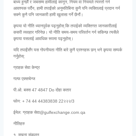
बाध्य हुन्छौं र जबसम्म हामीलाई कानून, नियम वा नियमले त्यस्तो गर्न
आवश्यक पर्दैन, हामी तपाईंको अनुमतिबिना कुनै पनि व्यक्तिलाई प्रदान गर्न
सक्ने कुनै पनि जानकारी हामी खुलासा गर्ने छैनौं।
कृपया यो नीति ध्यानपूर्वक पढ्नुहोस् कि तपाईको व्यक्तिगत जानकारीलाई
कसरी व्यवहार गरिनेछ। यो नीति समय-समय परिवर्तन गर्न सकिन्छ त्यसैले
कृपया यसलाई आवधिक रूपमा पढ्नुहोस्।
यदि तपाईंसँग यस गोपनीयता नीति बारे कुनै प्रश्नहरू छन् भने कृपया सम्पर्क
गर्नुहोस्:
ग्राहक सेवा केन्द्र
गल्फ एक्सचेन्ज
पी.ओ. बक्स 47 4847 Do दोहा कतार
फोन: + 74 44 44383838 22२२२/3
ईमेल: ग्राहक सेवा@gulfexchange.com.qa
नीतिहरु
१. सूचना संकलन