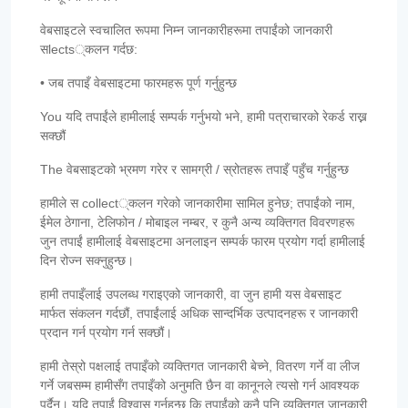
वेबसाइटले स्वचालित रूपमा निम्न जानकारीहरूमा तपाईंको जानकारी
सlects्कलन गर्दछ:
• जब तपाइँ वेबसाइटमा फारमहरू पूर्ण गर्नुहुन्छ
You यदि तपाईंले हामीलाई सम्पर्क गर्नुभयो भने, हामी पत्राचारको रेकर्ड राख्न
सक्छौं
The वेबसाइटको भ्रमण गरेर र सामग्री / स्रोतहरू तपाइँ पहुँच गर्नुहुन्छ
हामीले स collect्कलन गरेको जानकारीमा सामिल हुनेछ; तपाईंको नाम,
ईमेल ठेगाना, टेलिफोन / मोबाइल नम्बर, र कुनै अन्य व्यक्तिगत विवरणहरू
जुन तपाईं हामीलाई वेबसाइटमा अनलाइन सम्पर्क फारम प्रयोग गर्दा हामीलाई
दिन रोज्न सक्नुहुन्छ।
हामी तपाइँलाई उपलब्ध गराइएको जानकारी, वा जुन हामी यस वेबसाइट
मार्फत संकलन गर्दछौं, तपाईंलाई अधिक सान्दर्भिक उत्पादनहरू र जानकारी
प्रदान गर्न प्रयोग गर्न सक्छौं।
हामी तेस्रो पक्षलाई तपाइँको व्यक्तिगत जानकारी बेच्ने, वितरण गर्ने वा लीज
गर्ने जबसम्म हामीसँग तपाइँको अनुमति छैन वा कानूनले त्यसो गर्न आवश्यक
पर्दैन। यदि तपाईं विश्वास गर्नुहुन्छ कि तपाईंको कुनै पनि व्यक्तिगत जानकारी