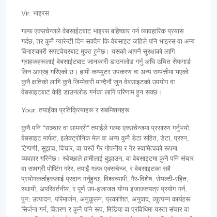
Vir. भाइरस
गल्फ एक्सचेन्जले वेबसाईटबाट भाइरस बहिष्कार गर्न व्यावहारिक प्रयास
गर्दछ, तर कुनै ग्यारेन्टी दिन सक्दैन कि वेबसाइट जहिले पनि भाइरस वा अन्य
विनाशकारी सफ्टवेयरबाट मुक्त हुनेछ। यसको आफ्नै सुरक्षाको लागि
ग्राहकहरूलाई वेबसाईटबाट जानकारी डाउनलोड गर्नु अघि उचित सेफगार्ड
लिन आग्रह गरिएको छ। हामी कम्प्युटर उपकरण वा अन्य सम्पत्तीमा भएको
कुनै क्षतिको लागि कुनै जिम्मेवारी मान्दैनौं जुन वेबसाइटको उपयोग वा
वेबसाइटबाट केहि डाउनलोड गर्नका लागि परिणाम हुन सक्छ।
Your. तपाइँका प्रतिक्रियाहरू र सबमिशनहरू
कुनै पनि "सञ्चार वा सामग्री" तपाईले गल्फ एक्सचेन्जमा प्रसारण गर्नुभयो,
वेबसाइट मार्फत, इलेक्ट्रोनिक मेल वा अन्य कुनै डेटा सहित, डेटा, प्रश्न,
टिप्पणी, सुझाव, विचार, वा यस्तै गैर गोपनीय र गैर स्वामित्वको रूपमा
व्यवहार गरिनेछ। स्वेच्छाले हामीलाई बुझाउन, वा वेबसाइटमा कुनै पनि संचार
वा सामग्री पोष्टिंग गरेर, तपाईं गल्फ एक्सचेन्ज, र वेबसाइटका सबै
प्रयोगकर्ताहरूलाई प्रदान गर्नुहुन्छ, विश्वव्यापी, गैर-विशेष, रोयल्टी-रहित,
स्थायी, अपरिवर्तनीय, र पूर्ण उप-इजाजत योग्य इजाजतपत्र प्रयोग गर्न,
पुन: उत्पादन, परिमार्जन, अनुकूलन, प्रकाशित, अनुवाद, व्युत्पन्न कार्यहरू
सिर्जना गर्न, वितरण र कुनै पनि रूप, मिडिया वा प्रविधिमा यस्ता संचार वा