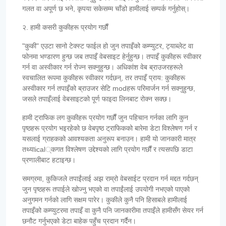
गलत वा अपूर्ण छ भने, कृपया सकेसम्म चाँडो हामीलाई सम्पर्क गर्नुहोस्।
२. हामी कसरी कुकीहरू प्रयोग गर्छौं
"कुकी" एउटा सानो टेक्स्ट फाईल हो जुन तपाइँको कम्प्युटर, ट्याब्लेट वा
फोनमा भण्डारण हुन्छ जब तपाइँ वेबसाइट हेर्नुहुन्छ। तपाइँ कुकीहरू स्वीकार
गर्न वा अस्वीकार गर्न रोज्न सक्नुहुन्छ। अधिकांश वेब ब्राउजरहरूले
स्वचालित रूपमा कुकीहरू स्वीकार गर्दछन्, तर तपाइँ प्राय: कुकीहरू
अस्वीकार गर्न तपाइँको ब्राउजर सेटि modहरू परिमार्जन गर्न सक्नुहुन्छ,
जसले तपाइँलाई वेबसाइटको पूर्ण फाइदा लिनबाट रोक्न सक्छ।
हामी ट्राफिक लग कुकीहरू प्रयोग गर्छौं जुन पहिचान गर्नका लागि कुन
पृष्ठहरू प्रयोग भइरहेको छ वेबपृष्ठ ट्राफिकको बारेमा डेटा विश्लेषण गर्न र
यसलाई ग्राहकको आवश्यकता अनुरूप बनाउन। हामी यो जानकारी मात्र
तथ्याical्कगत विश्लेषण उद्देश्यको लागि प्रयोग गर्छौं र त्यसपछि डाटा
प्रणालीबाट हटाइन्छ।
समग्रमा, कुकिजले तपाईंलाई अझ राम्रो वेबसाईट प्रदान गर्न मद्दत गर्दछन्
जुन पृष्ठहरू तपाईले खोज्नु भएको वा तपाईंलाई उपयोगी नभएको पाएको
अनुगमन गर्नको लागि सक्षम पारेर। कुकीले कुनै पनि हिसाबले हामीलाई
तपाइँको कम्प्युटरमा तपाइँ वा कुनै पनि जानकारीमा तपाइँले हामीसँग सेयर गर्न
छनौट गर्नुभएको डेटा बाहेक पहुँच प्रदान गर्दैन।