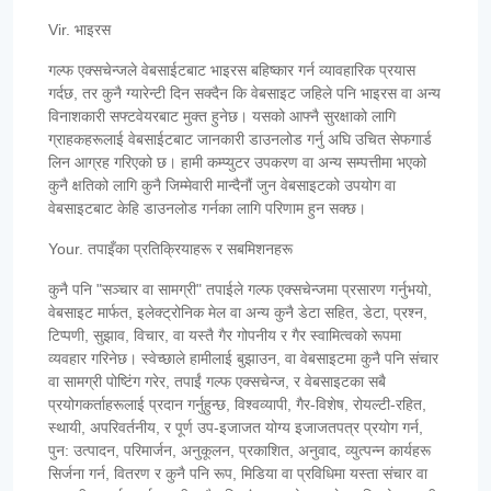
Vir. भाइरस
गल्फ एक्सचेन्जले वेबसाईटबाट भाइरस बहिष्कार गर्न व्यावहारिक प्रयास
गर्दछ, तर कुनै ग्यारेन्टी दिन सक्दैन कि वेबसाइट जहिले पनि भाइरस वा अन्य
विनाशकारी सफ्टवेयरबाट मुक्त हुनेछ। यसको आफ्नै सुरक्षाको लागि
ग्राहकहरूलाई वेबसाईटबाट जानकारी डाउनलोड गर्नु अघि उचित सेफगार्ड
लिन आग्रह गरिएको छ। हामी कम्प्युटर उपकरण वा अन्य सम्पत्तीमा भएको
कुनै क्षतिको लागि कुनै जिम्मेवारी मान्दैनौं जुन वेबसाइटको उपयोग वा
वेबसाइटबाट केहि डाउनलोड गर्नका लागि परिणाम हुन सक्छ।
Your. तपाइँका प्रतिक्रियाहरू र सबमिशनहरू
कुनै पनि "सञ्चार वा सामग्री" तपाईले गल्फ एक्सचेन्जमा प्रसारण गर्नुभयो,
वेबसाइट मार्फत, इलेक्ट्रोनिक मेल वा अन्य कुनै डेटा सहित, डेटा, प्रश्न,
टिप्पणी, सुझाव, विचार, वा यस्तै गैर गोपनीय र गैर स्वामित्वको रूपमा
व्यवहार गरिनेछ। स्वेच्छाले हामीलाई बुझाउन, वा वेबसाइटमा कुनै पनि संचार
वा सामग्री पोष्टिंग गरेर, तपाईं गल्फ एक्सचेन्ज, र वेबसाइटका सबै
प्रयोगकर्ताहरूलाई प्रदान गर्नुहुन्छ, विश्वव्यापी, गैर-विशेष, रोयल्टी-रहित,
स्थायी, अपरिवर्तनीय, र पूर्ण उप-इजाजत योग्य इजाजतपत्र प्रयोग गर्न,
पुन: उत्पादन, परिमार्जन, अनुकूलन, प्रकाशित, अनुवाद, व्युत्पन्न कार्यहरू
सिर्जना गर्न, वितरण र कुनै पनि रूप, मिडिया वा प्रविधिमा यस्ता संचार वा