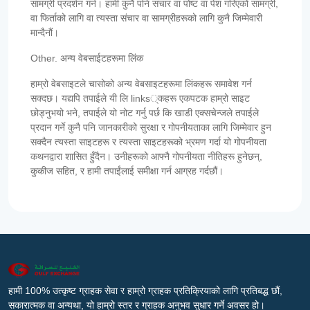
सामग्री प्रदर्शन गर्न। हामी कुनै पनि संचार वा पोष्ट वा पेश गरिएको सामग्री,
वा फिर्ताको लागि वा त्यस्ता संचार वा सामग्रीहरूको लागि कुनै जिम्मेवारी
मान्दैनौं।
Other. अन्य वेबसाईटहरूमा लिंक
हाम्रो वेबसाइटले चासोको अन्य वेबसाइटहरूमा लिंकहरू समावेश गर्न
सक्दछ। यद्यपि तपाईले यी लि links्कहरू एकपटक हाम्रो साइट
छोड्नुभयो भने, तपाईले यो नोट गर्नु पर्छ कि खाडी एक्सचेन्जले तपाईले
प्रदान गर्ने कुनै पनि जानकारीको सुरक्षा र गोपनीयताका लागि जिम्मेवार हुन
सक्दैन त्यस्ता साइटहरू र त्यस्ता साइटहरूको भ्रमण गर्दा यो गोपनीयता
कथनद्वारा शासित हुँदैन। उनीहरूको आफ्नै गोपनीयता नीतिहरू हुनेछन्,
कुकीज सहित, र हामी तपाईंलाई समीक्षा गर्न आग्रह गर्दछौं।
हामी 100% उत्कृष्ट ग्राहक सेवा र हाम्रो ग्राहक प्रतिक्रियाको लागि प्रतिबद्ध छौं,
सकारात्मक वा अन्यथा, यो हाम्रो स्तर र ग्राहक अनुभव सुधार गर्ने अवसर हो।