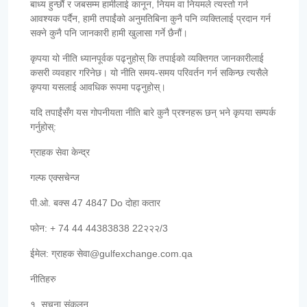
बाध्य हुन्छौं र जबसम्म हामीलाई कानून, नियम वा नियमले त्यस्तो गर्न
आवश्यक पर्दैन, हामी तपाईंको अनुमतिबिना कुनै पनि व्यक्तिलाई प्रदान गर्न
सक्ने कुनै पनि जानकारी हामी खुलासा गर्ने छैनौं।
कृपया यो नीति ध्यानपूर्वक पढ्नुहोस् कि तपाईको व्यक्तिगत जानकारीलाई
कसरी व्यवहार गरिनेछ। यो नीति समय-समय परिवर्तन गर्न सकिन्छ त्यसैले
कृपया यसलाई आवधिक रूपमा पढ्नुहोस्।
यदि तपाईंसँग यस गोपनीयता नीति बारे कुनै प्रश्नहरू छन् भने कृपया सम्पर्क
गर्नुहोस्:
ग्राहक सेवा केन्द्र
गल्फ एक्सचेन्ज
पी.ओ. बक्स 47 4847 Do दोहा कतार
फोन: + 74 44 44383838 22२२२/3
ईमेल: ग्राहक सेवा@gulfexchange.com.qa
नीतिहरु
१. सूचना संकलन