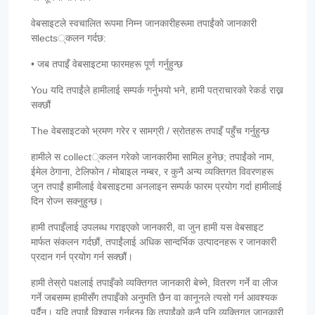
वेबसाइटले स्वचालित रूपमा निम्न जानकारीहरूमा तपाईंको जानकारी
सlects्कलन गर्दछ:
• जब तपाइँ वेबसाइटमा फारमहरू पूर्ण गर्नुहुन्छ
You यदि तपाईंले हामीलाई सम्पर्क गर्नुभयो भने, हामी पत्राचारको रेकर्ड राख्न
सक्छौं
The वेबसाइटको भ्रमण गरेर र सामग्री / स्रोतहरू तपाइँ पहुँच गर्नुहुन्छ
हामीले स collect्कलन गरेको जानकारीमा सामिल हुनेछ; तपाईंको नाम,
ईमेल ठेगाना, टेलिफोन / मोबाइल नम्बर, र कुनै अन्य व्यक्तिगत विवरणहरू
जुन तपाईं हामीलाई वेबसाइटमा अनलाइन सम्पर्क फारम प्रयोग गर्दा हामीलाई
दिन रोज्न सक्नुहुन्छ।
हामी तपाइँलाई उपलब्ध गराइएको जानकारी, वा जुन हामी यस वेबसाइट
मार्फत संकलन गर्दछौं, तपाईंलाई अधिक सान्दर्भिक उत्पादनहरू र जानकारी
प्रदान गर्न प्रयोग गर्न सक्छौं।
हामी तेस्रो पक्षलाई तपाइँको व्यक्तिगत जानकारी बेच्ने, वितरण गर्ने वा लीज
गर्ने जबसम्म हामीसँग तपाइँको अनुमति छैन वा कानूनले त्यसो गर्न आवश्यक
पर्दैन। यदि तपाईं विश्वास गर्नुहुन्छ कि तपाईंको कुनै पनि व्यक्तिगत जानकारी