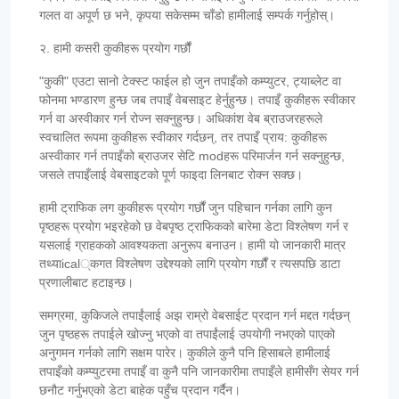
गलत वा अपूर्ण छ भने, कृपया सकेसम्म चाँडो हामीलाई सम्पर्क गर्नुहोस्।
२. हामी कसरी कुकीहरू प्रयोग गर्छौं
"कुकी" एउटा सानो टेक्स्ट फाईल हो जुन तपाइँको कम्प्युटर, ट्याब्लेट वा
फोनमा भण्डारण हुन्छ जब तपाइँ वेबसाइट हेर्नुहुन्छ। तपाइँ कुकीहरू स्वीकार
गर्न वा अस्वीकार गर्न रोज्न सक्नुहुन्छ। अधिकांश वेब ब्राउजरहरूले
स्वचालित रूपमा कुकीहरू स्वीकार गर्दछन्, तर तपाइँ प्राय: कुकीहरू
अस्वीकार गर्न तपाइँको ब्राउजर सेटि modहरू परिमार्जन गर्न सक्नुहुन्छ,
जसले तपाइँलाई वेबसाइटको पूर्ण फाइदा लिनबाट रोक्न सक्छ।
हामी ट्राफिक लग कुकीहरू प्रयोग गर्छौं जुन पहिचान गर्नका लागि कुन
पृष्ठहरू प्रयोग भइरहेको छ वेबपृष्ठ ट्राफिकको बारेमा डेटा विश्लेषण गर्न र
यसलाई ग्राहकको आवश्यकता अनुरूप बनाउन। हामी यो जानकारी मात्र
तथ्याical्कगत विश्लेषण उद्देश्यको लागि प्रयोग गर्छौं र त्यसपछि डाटा
प्रणालीबाट हटाइन्छ।
समग्रमा, कुकिजले तपाईंलाई अझ राम्रो वेबसाईट प्रदान गर्न मद्दत गर्दछन्
जुन पृष्ठहरू तपाईले खोज्नु भएको वा तपाईंलाई उपयोगी नभएको पाएको
अनुगमन गर्नको लागि सक्षम पारेर। कुकीले कुनै पनि हिसाबले हामीलाई
तपाइँको कम्प्युटरमा तपाइँ वा कुनै पनि जानकारीमा तपाइँले हामीसँग सेयर गर्न
छनौट गर्नुभएको डेटा बाहेक पहुँच प्रदान गर्दैन।