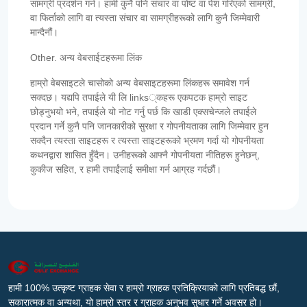
सामग्री प्रदर्शन गर्न। हामी कुनै पनि संचार वा पोष्ट वा पेश गरिएको सामग्री,
वा फिर्ताको लागि वा त्यस्ता संचार वा सामग्रीहरूको लागि कुनै जिम्मेवारी
मान्दैनौं।
Other. अन्य वेबसाईटहरूमा लिंक
हाम्रो वेबसाइटले चासोको अन्य वेबसाइटहरूमा लिंकहरू समावेश गर्न
सक्दछ। यद्यपि तपाईले यी लि links्कहरू एकपटक हाम्रो साइट
छोड्नुभयो भने, तपाईले यो नोट गर्नु पर्छ कि खाडी एक्सचेन्जले तपाईले
प्रदान गर्ने कुनै पनि जानकारीको सुरक्षा र गोपनीयताका लागि जिम्मेवार हुन
सक्दैन त्यस्ता साइटहरू र त्यस्ता साइटहरूको भ्रमण गर्दा यो गोपनीयता
कथनद्वारा शासित हुँदैन। उनीहरूको आफ्नै गोपनीयता नीतिहरू हुनेछन्,
कुकीज सहित, र हामी तपाईंलाई समीक्षा गर्न आग्रह गर्दछौं।
हामी 100% उत्कृष्ट ग्राहक सेवा र हाम्रो ग्राहक प्रतिक्रियाको लागि प्रतिबद्ध छौं,
सकारात्मक वा अन्यथा, यो हाम्रो स्तर र ग्राहक अनुभव सुधार गर्ने अवसर हो।