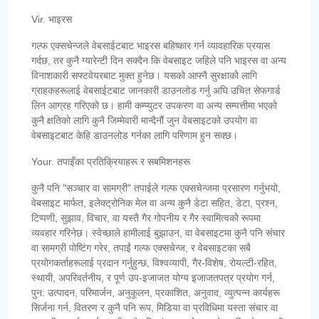
Vir. भाइरस
गल्फ एक्सचेन्जले वेबसाईटबाट भाइरस बहिष्कार गर्न व्यावहारिक प्रयास
गर्दछ, तर कुनै ग्यारेन्टी दिन सक्दैन कि वेबसाइट जहिले पनि भाइरस वा अन्य
विनाशकारी सफ्टवेयरबाट मुक्त हुनेछ। यसको आफ्नै सुरक्षाको लागि
ग्राहकहरूलाई वेबसाईटबाट जानकारी डाउनलोड गर्नु अघि उचित सेफगार्ड
लिन आग्रह गरिएको छ। हामी कम्प्युटर उपकरण वा अन्य सम्पत्तीमा भएको
कुनै क्षतिको लागि कुनै जिम्मेवारी मान्दैनौं जुन वेबसाइटको उपयोग वा
वेबसाइटबाट केहि डाउनलोड गर्नका लागि परिणाम हुन सक्छ।
Your. तपाइँका प्रतिक्रियाहरू र सबमिशनहरू
कुनै पनि "सञ्चार वा सामग्री" तपाईले गल्फ एक्सचेन्जमा प्रसारण गर्नुभयो,
वेबसाइट मार्फत, इलेक्ट्रोनिक मेल वा अन्य कुनै डेटा सहित, डेटा, प्रश्न,
टिप्पणी, सुझाव, विचार, वा यस्तै गैर गोपनीय र गैर स्वामित्वको रूपमा
व्यवहार गरिनेछ। स्वेच्छाले हामीलाई बुझाउन, वा वेबसाइटमा कुनै पनि संचार
वा सामग्री पोष्टिंग गरेर, तपाईं गल्फ एक्सचेन्ज, र वेबसाइटका सबै
प्रयोगकर्ताहरूलाई प्रदान गर्नुहुन्छ, विश्वव्यापी, गैर-विशेष, रोयल्टी-रहित,
स्थायी, अपरिवर्तनीय, र पूर्ण उप-इजाजत योग्य इजाजतपत्र प्रयोग गर्न,
पुन: उत्पादन, परिमार्जन, अनुकूलन, प्रकाशित, अनुवाद, व्युत्पन्न कार्यहरू
सिर्जना गर्न, वितरण र कुनै पनि रूप, मिडिया वा प्रविधिमा यस्ता संचार वा