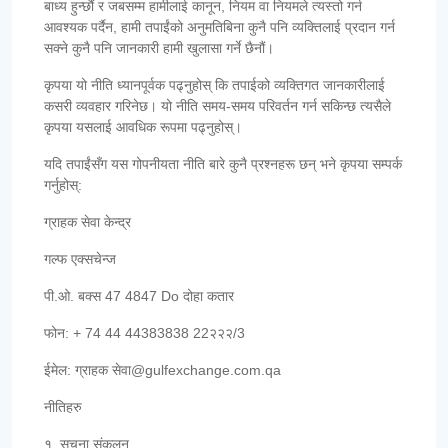
बाध्य हुन्छौं र जबसम्म हामीलाई कानून, नियम वा नियमले त्यस्तो गर्न
आवश्यक पर्दैन, हामी तपाईंको अनुमतिबिना कुनै पनि व्यक्तिलाई प्रदान गर्न
सक्ने कुनै पनि जानकारी हामी खुलासा गर्ने छैनौं।
कृपया यो नीति ध्यानपूर्वक पढ्नुहोस् कि तपाईको व्यक्तिगत जानकारीलाई
कसरी व्यवहार गरिनेछ। यो नीति समय-समय परिवर्तन गर्न सकिन्छ त्यसैले
कृपया यसलाई आवधिक रूपमा पढ्नुहोस्।
यदि तपाईंसँग यस गोपनीयता नीति बारे कुनै प्रश्नहरू छन् भने कृपया सम्पर्क
गर्नुहोस्:
ग्राहक सेवा केन्द्र
गल्फ एक्सचेन्ज
पी.ओ. बक्स 47 4847 Do दोहा कतार
फोन: + 74 44 44383838 22२२२/3
ईमेल: ग्राहक सेवा@gulfexchange.com.qa
नीतिहरु
१. सूचना संकलन