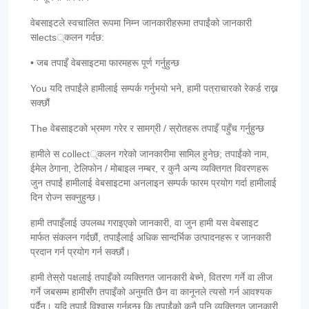
वेबसाइटले स्वचालित रूपमा निम्न जानकारीहरूमा तपाईंको जानकारी
सlects्कलन गर्दछ:
• जब तपाइँ वेबसाइटमा फारमहरू पूर्ण गर्नुहुन्छ
You यदि तपाईंले हामीलाई सम्पर्क गर्नुभयो भने, हामी पत्राचारको रेकर्ड राख्न
सक्छौं
The वेबसाइटको भ्रमण गरेर र सामग्री / स्रोतहरू तपाइँ पहुँच गर्नुहुन्छ
हामीले स collect्कलन गरेको जानकारीमा सामिल हुनेछ; तपाईंको नाम,
ईमेल ठेगाना, टेलिफोन / मोबाइल नम्बर, र कुनै अन्य व्यक्तिगत विवरणहरू
जुन तपाईं हामीलाई वेबसाइटमा अनलाइन सम्पर्क फारम प्रयोग गर्दा हामीलाई
दिन रोज्न सक्नुहुन्छ।
हामी तपाइँलाई उपलब्ध गराइएको जानकारी, वा जुन हामी यस वेबसाइट
मार्फत संकलन गर्दछौं, तपाईंलाई अधिक सान्दर्भिक उत्पादनहरू र जानकारी
प्रदान गर्न प्रयोग गर्न सक्छौं।
हामी तेस्रो पक्षलाई तपाइँको व्यक्तिगत जानकारी बेच्ने, वितरण गर्ने वा लीज
गर्ने जबसम्म हामीसँग तपाइँको अनुमति छैन वा कानूनले त्यसो गर्न आवश्यक
पर्दैन। यदि तपाईं विश्वास गर्नुहुन्छ कि तपाईंको कुनै पनि व्यक्तिगत जानकारी