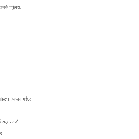
र्क गर्नुहोस्:
 सlects्कलन गर्दछ:
 राख्न सक्छौं
्छ