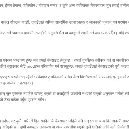
 ईमेल ठेगाना, टेलिफोन / मोबाइल नम्बर, र कुनै अन्य व्यक्तिगत विवरणहरू जुन तपाईं हामीला
र्फत संकलन गर्दछौं, तपाईंलाई अधिक सान्दर्भिक उत्पादनहरू र जानकारी प्रदान गर्न प्रयोग ग
वा लीज गर्ने जबसम्म हामीसँग तपाइँको अनुमति छैन वा कानूनले त्यसो गर्न आवश्यक पर्दैन। यदि तप
वा फोनमा भण्डारण हुन्छ जब तपाइँ वेबसाइट हेर्नुहुन्छ। तपाइँ कुकीहरू स्वीकार गर्न वा अस्वीक
पाइँको ब्राउजर सेटि modहरू परिमार्जन गर्न सक्नुहुन्छ, जसले तपाइँलाई वेबसाइटको पूर्ण फा
न पृष्ठहरू प्रयोग भइरहेको छ वेबपृष्ठ ट्राफिकको बारेमा डेटा विश्लेषण गर्न र यसलाई ग्राह
ाटा प्रणालीबाट हटाइन्छ।
्दछन् जुन पृष्ठहरू तपाईले खोज्नु भएको वा तपाईंलाई उपयोगी नभएको पाएको अनुगमन गर्नको लागि
ो डेटा बाहेक पहुँच प्रदान गर्दैन।
स गर्दछ, तर कुनै ग्यारेन्टी दिन सक्दैन कि वेबसाइट जहिले पनि भाइरस वा अन्य विनाशकारी सफ
रिएको छ। हामी कम्प्युटर उपकरण वा अन्य सम्पत्तीमा भएको कुनै क्षतिको लागि कुनै जिम्मेवा