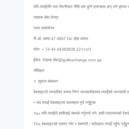
यदि तपाईंसँग यस गोपनीयता नीति बारे कुनै प्रश्नहरू छन् भने कृपया सम्प
ग्राहक सेवा केन्द्र
गल्फ एक्सचेन्ज
पी.ओ. बक्स 47 4847 Do दोहा कतार
फोन: + 74 44 44383838 22२२२/3
ईमेल: ग्राहक सेवा@gulfexchange.com.qa
नीतिहरु
१. सूचना संकलन
वेबसाइटले स्वचालित रूपमा निम्न जानकारीहरूमा तपाईंको जानकारी
• जब तपाइँ वेबसाइटमा फारमहरू पूर्ण गर्नुहुन्छ
You यदि तपाईंले हामीलाई सम्पर्क गर्नुभयो भने, हामी पत्राचारको रेकर्ड
The वेबसाइटको भ्रमण गरेर र सामग्री / स्रोतहरू तपाइँ पहुँच गर्नुहुन