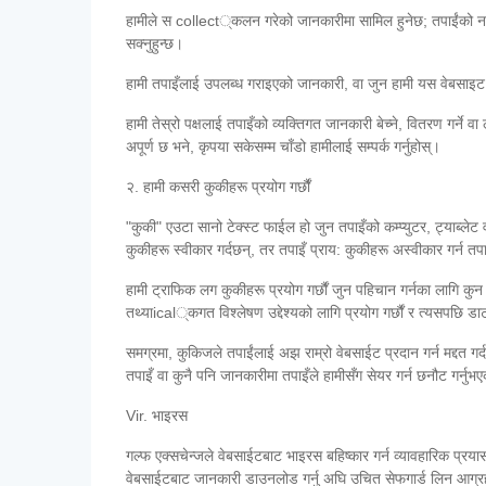
हामीले स collect्कलन गरेको जानकारीमा सामिल हुनेछ; तपाईंको नाम,
सक्नुहुन्छ।
हामी तपाइँलाई उपलब्ध गराइएको जानकारी, वा जुन हामी यस वेबसाइट मा
हामी तेस्रो पक्षलाई तपाइँको व्यक्तिगत जानकारी बेच्ने, वितरण गर्ने 
अपूर्ण छ भने, कृपया सकेसम्म चाँडो हामीलाई सम्पर्क गर्नुहोस्।
२. हामी कसरी कुकीहरू प्रयोग गर्छौं
"कुकी" एउटा सानो टेक्स्ट फाईल हो जुन तपाइँको कम्प्युटर, ट्याब्लेट 
कुकीहरू स्वीकार गर्दछन्, तर तपाइँ प्राय: कुकीहरू अस्वीकार गर्न त
हामी ट्राफिक लग कुकीहरू प्रयोग गर्छौं जुन पहिचान गर्नका लागि कु
तथ्याical्कगत विश्लेषण उद्देश्यको लागि प्रयोग गर्छौं र त्यसपछि ड
समग्रमा, कुकिजले तपाईंलाई अझ राम्रो वेबसाईट प्रदान गर्न मद्दत गर
तपाइँ वा कुनै पनि जानकारीमा तपाइँले हामीसँग सेयर गर्न छनौट गर्नुभएक
Vir. भाइरस
गल्फ एक्सचेन्जले वेबसाईटबाट भाइरस बहिष्कार गर्न व्यावहारिक प्रया
वेबसाईटबाट जानकारी डाउनलोड गर्नु अघि उचित सेफगार्ड लिन आग्रह ग