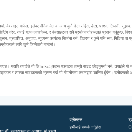
भयो, वेबसाइट मार्फत, इलेक्ट्रोनिक मेल वा अन्य कुनै डेटा सहित, डेटा, प्रश्न, टिप्पणी, सुझाव,
ष्टिंग गरेर, तपाईं गल्फ एक्सचेन्ज, र वेबसाइटका सबै प्रयोगकर्ताहरूलाई प्रदान गर्नुहुन्छ, विश्व
न, प्रकाशित, अनुवाद, व्युत्पन्न कार्यहरू सिर्जना गर्न, वितरण र कुनै पनि रूप, मिडिया वा प्र
्रीहरूको लागि कुनै जिम्मेवारी मान्दैनौं।
क्दछ। यद्यपि तपाईले यी लि links्कहरू एकपटक हाम्रो साइट छोड्नुभयो भने, तपाईले यो नोट गर
ा साइटहरू र त्यस्ता साइटहरूको भ्रमण गर्दा यो गोपनीयता कथनद्वारा शासित हुँदैन। उनीहरूको
स्रोतहरू
द्
हामीलाई सम्पर्क गर्नुहोस
G
द्ध छौं, सकारात्मक वा अन्यथा, यो हाम्रो