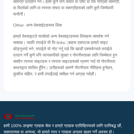
सामग्री प्रदर्शन गर्न। हामी कुनै पनि संचार वा पोष्ट वा पेश गरिएको सामग्री,
वा फिर्ताको लागि वा त्यस्ता संचार वा सामग्रीहरूको लागि कुनै जिम्मेवारी
मान्दैनौं।
Other. अन्य वेबसाईटहरूमा लिंक
हाम्रो वेबसाइटले चासोको अन्य वेबसाइटहरूमा लिंकहरू समावेश गर्न
सक्दछ। यद्यपि तपाईले यी लि links्कहरू एकपटक हाम्रो साइट
छोड्नुभयो भने, तपाईले यो नोट गर्नु पर्छ कि खाडी एक्सचेन्जले तपाईले
प्रदान गर्ने कुनै पनि जानकारीको सुरक्षा र गोपनीयताका लागि जिम्मेवार हुन
सक्दैन त्यस्ता साइटहरू र त्यस्ता साइटहरूको भ्रमण गर्दा यो गोपनीयता
कथनद्वारा शासित हुँदैन। उनीहरूको आफ्नै गोपनीयता नीतिहरू हुनेछन्,
कुकीज सहित, र हामी तपाईंलाई समीक्षा गर्न आग्रह गर्दछौं।
हामी 100% उत्कृष्ट ग्राहक सेवा र हाम्रो ग्राहक प्रतिक्रियाको लागि प्रतिबद्ध छौं,
सकारात्मक वा अन्यथा, यो हाम्रो स्तर र ग्राहक अनुभव सुधार गर्ने अवसर हो।