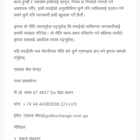
बाध्य हुन्छौं र जबसम्म हामीलाई कानून, नियम वा नियमले त्यस्तो गर्न
आवश्यक पर्दैन, हामी तपाईंको अनुमतिबिना कुनै पनि व्यक्तिलाई प्रदान गर्न
सक्ने कुनै पनि जानकारी हामी खुलासा गर्ने छैनौं।
कृपया यो नीति ध्यानपूर्वक पढ्नुहोस् कि तपाईको व्यक्तिगत जानकारीलाई
कसरी व्यवहार गरिनेछ। यो नीति समय-समय परिवर्तन गर्न सकिन्छ त्यसैले
कृपया यसलाई आवधिक रूपमा पढ्नुहोस्।
यदि तपाईंसँग यस गोपनीयता नीति बारे कुनै प्रश्नहरू छन् भने कृपया सम्पर्क
गर्नुहोस्:
ग्राहक सेवा केन्द्र
गल्फ एक्सचेन्ज
पी.ओ. बक्स 47 4847 Do दोहा कतार
फोन: + 74 44 44383838 22२२२/3
ईमेल: ग्राहक सेवा@gulfexchange.com.qa
नीतिहरु
१. सूचना संकलन