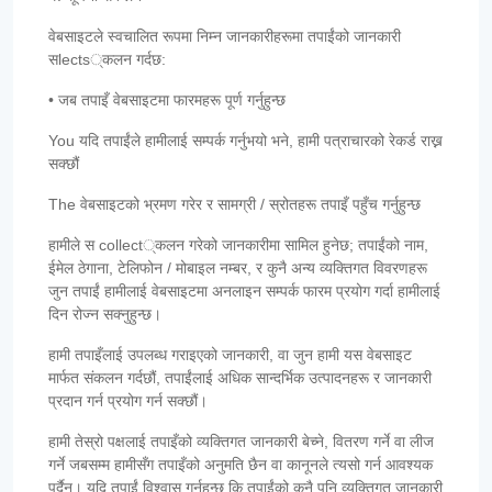
वेबसाइटले स्वचालित रूपमा निम्न जानकारीहरूमा तपाईंको जानकारी
सlects्कलन गर्दछ:
• जब तपाइँ वेबसाइटमा फारमहरू पूर्ण गर्नुहुन्छ
You यदि तपाईंले हामीलाई सम्पर्क गर्नुभयो भने, हामी पत्राचारको रेकर्ड राख्न
सक्छौं
The वेबसाइटको भ्रमण गरेर र सामग्री / स्रोतहरू तपाइँ पहुँच गर्नुहुन्छ
हामीले स collect्कलन गरेको जानकारीमा सामिल हुनेछ; तपाईंको नाम,
ईमेल ठेगाना, टेलिफोन / मोबाइल नम्बर, र कुनै अन्य व्यक्तिगत विवरणहरू
जुन तपाईं हामीलाई वेबसाइटमा अनलाइन सम्पर्क फारम प्रयोग गर्दा हामीलाई
दिन रोज्न सक्नुहुन्छ।
हामी तपाइँलाई उपलब्ध गराइएको जानकारी, वा जुन हामी यस वेबसाइट
मार्फत संकलन गर्दछौं, तपाईंलाई अधिक सान्दर्भिक उत्पादनहरू र जानकारी
प्रदान गर्न प्रयोग गर्न सक्छौं।
हामी तेस्रो पक्षलाई तपाइँको व्यक्तिगत जानकारी बेच्ने, वितरण गर्ने वा लीज
गर्ने जबसम्म हामीसँग तपाइँको अनुमति छैन वा कानूनले त्यसो गर्न आवश्यक
पर्दैन। यदि तपाईं विश्वास गर्नुहुन्छ कि तपाईंको कुनै पनि व्यक्तिगत जानकारी