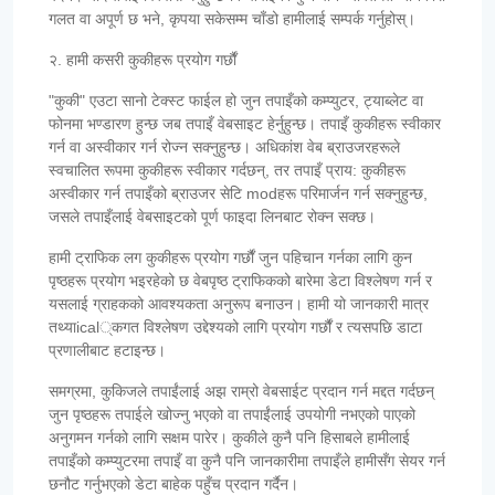
गलत वा अपूर्ण छ भने, कृपया सकेसम्म चाँडो हामीलाई सम्पर्क गर्नुहोस्।
२. हामी कसरी कुकीहरू प्रयोग गर्छौं
"कुकी" एउटा सानो टेक्स्ट फाईल हो जुन तपाइँको कम्प्युटर, ट्याब्लेट वा
फोनमा भण्डारण हुन्छ जब तपाइँ वेबसाइट हेर्नुहुन्छ। तपाइँ कुकीहरू स्वीकार
गर्न वा अस्वीकार गर्न रोज्न सक्नुहुन्छ। अधिकांश वेब ब्राउजरहरूले
स्वचालित रूपमा कुकीहरू स्वीकार गर्दछन्, तर तपाइँ प्राय: कुकीहरू
अस्वीकार गर्न तपाइँको ब्राउजर सेटि modहरू परिमार्जन गर्न सक्नुहुन्छ,
जसले तपाइँलाई वेबसाइटको पूर्ण फाइदा लिनबाट रोक्न सक्छ।
हामी ट्राफिक लग कुकीहरू प्रयोग गर्छौं जुन पहिचान गर्नका लागि कुन
पृष्ठहरू प्रयोग भइरहेको छ वेबपृष्ठ ट्राफिकको बारेमा डेटा विश्लेषण गर्न र
यसलाई ग्राहकको आवश्यकता अनुरूप बनाउन। हामी यो जानकारी मात्र
तथ्याical्कगत विश्लेषण उद्देश्यको लागि प्रयोग गर्छौं र त्यसपछि डाटा
प्रणालीबाट हटाइन्छ।
समग्रमा, कुकिजले तपाईंलाई अझ राम्रो वेबसाईट प्रदान गर्न मद्दत गर्दछन्
जुन पृष्ठहरू तपाईले खोज्नु भएको वा तपाईंलाई उपयोगी नभएको पाएको
अनुगमन गर्नको लागि सक्षम पारेर। कुकीले कुनै पनि हिसाबले हामीलाई
तपाइँको कम्प्युटरमा तपाइँ वा कुनै पनि जानकारीमा तपाइँले हामीसँग सेयर गर्न
छनौट गर्नुभएको डेटा बाहेक पहुँच प्रदान गर्दैन।