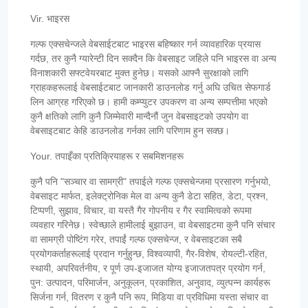
Vir. भाइरस
गल्फ एक्सचेन्जले वेबसाईटबाट भाइरस बहिष्कार गर्न व्यावहारिक प्रयास
गर्दछ, तर कुनै ग्यारेन्टी दिन सक्दैन कि वेबसाइट जहिले पनि भाइरस वा अन्य
विनाशकारी सफ्टवेयरबाट मुक्त हुनेछ। यसको आफ्नै सुरक्षाको लागि
ग्राहकहरूलाई वेबसाईटबाट जानकारी डाउनलोड गर्नु अघि उचित सेफगार्ड
लिन आग्रह गरिएको छ। हामी कम्प्युटर उपकरण वा अन्य सम्पत्तीमा भएको
कुनै क्षतिको लागि कुनै जिम्मेवारी मान्दैनौं जुन वेबसाइटको उपयोग वा
वेबसाइटबाट केहि डाउनलोड गर्नका लागि परिणाम हुन सक्छ।
Your. तपाइँका प्रतिक्रियाहरू र सबमिशनहरू
कुनै पनि "सञ्चार वा सामग्री" तपाईले गल्फ एक्सचेन्जमा प्रसारण गर्नुभयो,
वेबसाइट मार्फत, इलेक्ट्रोनिक मेल वा अन्य कुनै डेटा सहित, डेटा, प्रश्न,
टिप्पणी, सुझाव, विचार, वा यस्तै गैर गोपनीय र गैर स्वामित्वको रूपमा
व्यवहार गरिनेछ। स्वेच्छाले हामीलाई बुझाउन, वा वेबसाइटमा कुनै पनि संचार
वा सामग्री पोष्टिंग गरेर, तपाईं गल्फ एक्सचेन्ज, र वेबसाइटका सबै
प्रयोगकर्ताहरूलाई प्रदान गर्नुहुन्छ, विश्वव्यापी, गैर-विशेष, रोयल्टी-रहित,
स्थायी, अपरिवर्तनीय, र पूर्ण उप-इजाजत योग्य इजाजतपत्र प्रयोग गर्न,
पुन: उत्पादन, परिमार्जन, अनुकूलन, प्रकाशित, अनुवाद, व्युत्पन्न कार्यहरू
सिर्जना गर्न, वितरण र कुनै पनि रूप, मिडिया वा प्रविधिमा यस्ता संचार वा