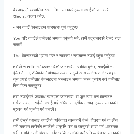
वेबसाइटले स्वचालित रूपमा निम्न जानकारीहरूमा तपाईंको जानकारी
सlects्कलन गर्दछ:
• जब तपाइँ वेबसाइटमा फारमहरू पूर्ण गर्नुहुन्छ
You यदि तपाईंले हामीलाई सम्पर्क गर्नुभयो भने, हामी पत्राचारको रेकर्ड राख्न
सक्छौं
The वेबसाइटको भ्रमण गरेर र सामग्री / स्रोतहरू तपाइँ पहुँच गर्नुहुन्छ
हामीले स collect्कलन गरेको जानकारीमा सामिल हुनेछ; तपाईंको नाम,
ईमेल ठेगाना, टेलिफोन / मोबाइल नम्बर, र कुनै अन्य व्यक्तिगत विवरणहरू
जुन तपाईं हामीलाई वेबसाइटमा अनलाइन सम्पर्क फारम प्रयोग गर्दा हामीलाई
दिन रोज्न सक्नुहुन्छ।
हामी तपाइँलाई उपलब्ध गराइएको जानकारी, वा जुन हामी यस वेबसाइट
मार्फत संकलन गर्दछौं, तपाईंलाई अधिक सान्दर्भिक उत्पादनहरू र जानकारी
प्रदान गर्न प्रयोग गर्न सक्छौं।
हामी तेस्रो पक्षलाई तपाइँको व्यक्तिगत जानकारी बेच्ने, वितरण गर्ने वा लीज
गर्ने जबसम्म हामीसँग तपाइँको अनुमति छैन वा कानूनले त्यसो गर्न आवश्यक
पर्दैन। यदि तपाईं विश्वास गर्नुहुन्छ कि तपाईंको कुनै पनि व्यक्तिगत जानकारी