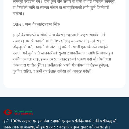
सामग्री प्रदर्शन गर्न। हामी कुनै पनि संचार वा पोष्ट वा पेश गरिएको सामग्री,
वा फिर्ताको लागि वा त्यस्ता संचार वा सामग्रीहरूको लागि कुनै जिम्मेवारी
मान्दैनौं।
Other. अन्य वेबसाईटहरूमा लिंक
हाम्रो वेबसाइटले चासोको अन्य वेबसाइटहरूमा लिंकहरू समावेश गर्न
सक्दछ। यद्यपि तपाईले यी लि links्कहरू एकपटक हाम्रो साइट
छोड्नुभयो भने, तपाईले यो नोट गर्नु पर्छ कि खाडी एक्सचेन्जले तपाईले
प्रदान गर्ने कुनै पनि जानकारीको सुरक्षा र गोपनीयताका लागि जिम्मेवार हुन
सक्दैन त्यस्ता साइटहरू र त्यस्ता साइटहरूको भ्रमण गर्दा यो गोपनीयता
कथनद्वारा शासित हुँदैन। उनीहरूको आफ्नै गोपनीयता नीतिहरू हुनेछन्,
कुकीज सहित, र हामी तपाईंलाई समीक्षा गर्न आग्रह गर्दछौं।
हामी 100% उत्कृष्ट ग्राहक सेवा र हाम्रो ग्राहक प्रतिक्रियाको लागि प्रतिबद्ध छौं,
सकारात्मक वा अन्यथा, यो हाम्रो स्तर र ग्राहक अनुभव सुधार गर्ने अवसर हो।