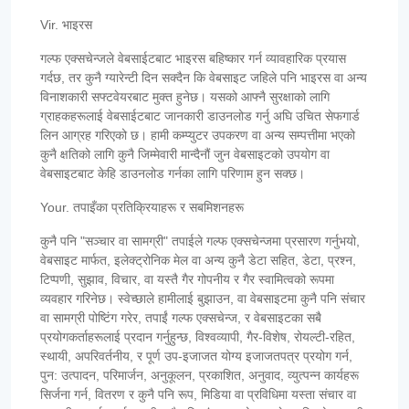
Vir. भाइरस
गल्फ एक्सचेन्जले वेबसाईटबाट भाइरस बहिष्कार गर्न व्यावहारिक प्रयास
गर्दछ, तर कुनै ग्यारेन्टी दिन सक्दैन कि वेबसाइट जहिले पनि भाइरस वा अन्य
विनाशकारी सफ्टवेयरबाट मुक्त हुनेछ। यसको आफ्नै सुरक्षाको लागि
ग्राहकहरूलाई वेबसाईटबाट जानकारी डाउनलोड गर्नु अघि उचित सेफगार्ड
लिन आग्रह गरिएको छ। हामी कम्प्युटर उपकरण वा अन्य सम्पत्तीमा भएको
कुनै क्षतिको लागि कुनै जिम्मेवारी मान्दैनौं जुन वेबसाइटको उपयोग वा
वेबसाइटबाट केहि डाउनलोड गर्नका लागि परिणाम हुन सक्छ।
Your. तपाइँका प्रतिक्रियाहरू र सबमिशनहरू
कुनै पनि "सञ्चार वा सामग्री" तपाईले गल्फ एक्सचेन्जमा प्रसारण गर्नुभयो,
वेबसाइट मार्फत, इलेक्ट्रोनिक मेल वा अन्य कुनै डेटा सहित, डेटा, प्रश्न,
टिप्पणी, सुझाव, विचार, वा यस्तै गैर गोपनीय र गैर स्वामित्वको रूपमा
व्यवहार गरिनेछ। स्वेच्छाले हामीलाई बुझाउन, वा वेबसाइटमा कुनै पनि संचार
वा सामग्री पोष्टिंग गरेर, तपाईं गल्फ एक्सचेन्ज, र वेबसाइटका सबै
प्रयोगकर्ताहरूलाई प्रदान गर्नुहुन्छ, विश्वव्यापी, गैर-विशेष, रोयल्टी-रहित,
स्थायी, अपरिवर्तनीय, र पूर्ण उप-इजाजत योग्य इजाजतपत्र प्रयोग गर्न,
पुन: उत्पादन, परिमार्जन, अनुकूलन, प्रकाशित, अनुवाद, व्युत्पन्न कार्यहरू
सिर्जना गर्न, वितरण र कुनै पनि रूप, मिडिया वा प्रविधिमा यस्ता संचार वा