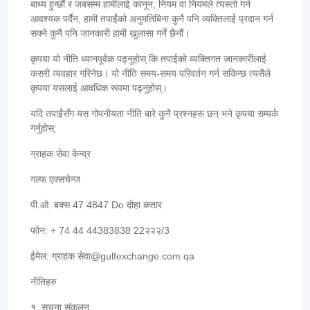
बाध्य हुन्छौं र जबसम्म हामीलाई कानून, नियम वा नियमले त्यस्तो गर्न
आवश्यक पर्दैन, हामी तपाईंको अनुमतिबिना कुनै पनि व्यक्तिलाई प्रदान गर्न
सक्ने कुनै पनि जानकारी हामी खुलासा गर्ने छैनौं।
कृपया यो नीति ध्यानपूर्वक पढ्नुहोस् कि तपाईको व्यक्तिगत जानकारीलाई
कसरी व्यवहार गरिनेछ। यो नीति समय-समय परिवर्तन गर्न सकिन्छ त्यसैले
कृपया यसलाई आवधिक रूपमा पढ्नुहोस्।
यदि तपाईंसँग यस गोपनीयता नीति बारे कुनै प्रश्नहरू छन् भने कृपया सम्पर्क
गर्नुहोस्:
ग्राहक सेवा केन्द्र
गल्फ एक्सचेन्ज
पी.ओ. बक्स 47 4847 Do दोहा कतार
फोन: + 74 44 44383838 22२२२/3
ईमेल: ग्राहक सेवा@gulfexchange.com.qa
नीतिहरु
१. सूचना संकलन