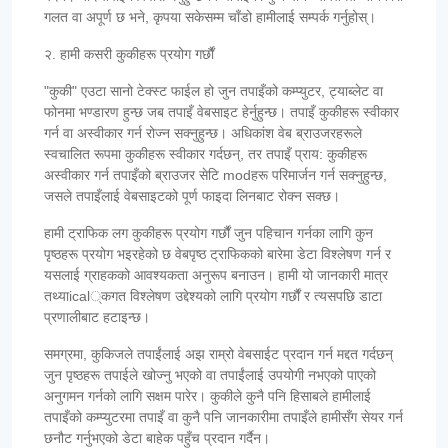
गलत वा अपूर्ण छ भने, कृपया सकेसम्म चाँडो हामीलाई सम्पर्क गर्नुहोस्।
२. हामी कसरी कुकीहरू प्रयोग गर्छौं
"कुकी" एउटा सानो टेक्स्ट फाईल हो जुन तपाइँको कम्प्युटर, ट्याब्लेट वा
फोनमा भण्डारण हुन्छ जब तपाइँ वेबसाइट हेर्नुहुन्छ। तपाइँ कुकीहरू स्वीकार
गर्न वा अस्वीकार गर्न रोज्न सक्नुहुन्छ। अधिकांश वेब ब्राउजरहरूले
स्वचालित रूपमा कुकीहरू स्वीकार गर्दछन्, तर तपाइँ प्राय: कुकीहरू
अस्वीकार गर्न तपाइँको ब्राउजर सेटि modहरू परिमार्जन गर्न सक्नुहुन्छ,
जसले तपाइँलाई वेबसाइटको पूर्ण फाइदा लिनबाट रोक्न सक्छ।
हामी ट्राफिक लग कुकीहरू प्रयोग गर्छौं जुन पहिचान गर्नका लागि कुन
पृष्ठहरू प्रयोग भइरहेको छ वेबपृष्ठ ट्राफिकको बारेमा डेटा विश्लेषण गर्न र
यसलाई ग्राहकको आवश्यकता अनुरूप बनाउन। हामी यो जानकारी मात्र
तथ्याical्कगत विश्लेषण उद्देश्यको लागि प्रयोग गर्छौं र त्यसपछि डाटा
प्रणालीबाट हटाइन्छ।
समग्रमा, कुकिजले तपाईंलाई अझ राम्रो वेबसाईट प्रदान गर्न मद्दत गर्दछन्
जुन पृष्ठहरू तपाईले खोज्नु भएको वा तपाईंलाई उपयोगी नभएको पाएको
अनुगमन गर्नको लागि सक्षम पारेर। कुकीले कुनै पनि हिसाबले हामीलाई
तपाइँको कम्प्युटरमा तपाइँ वा कुनै पनि जानकारीमा तपाइँले हामीसँग सेयर गर्न
छनौट गर्नुभएको डेटा बाहेक पहुँच प्रदान गर्दैन।