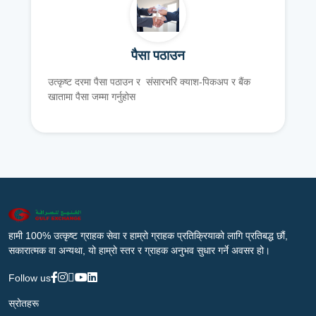
पैसा पठाउन
उत्कृष्ट दरमा पैसा पठाउन र संसारभरि क्याश-पिकअप र बैंक
खातामा पैसा जम्मा गर्नुहोस
हामी 100% उत्कृष्ट ग्राहक सेवा र हाम्रो ग्राहक प्रतिक्रियाको लागि प्रतिबद्ध छौं,
सकारात्मक वा अन्यथा, यो हाम्रो स्तर र ग्राहक अनुभव सुधार गर्ने अवसर हो।
Follow us
स्रोतहरू