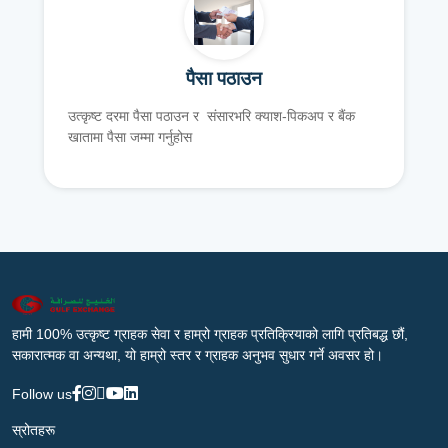
पैसा पठाउन
उत्कृष्ट दरमा पैसा पठाउन र संसारभरि क्याश-पिकअप र बैंक
खातामा पैसा जम्मा गर्नुहोस
हामी 100% उत्कृष्ट ग्राहक सेवा र हाम्रो ग्राहक प्रतिक्रियाको लागि प्रतिबद्ध छौं,
सकारात्मक वा अन्यथा, यो हाम्रो स्तर र ग्राहक अनुभव सुधार गर्ने अवसर हो।
Follow us
स्रोतहरू