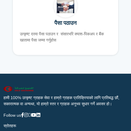
पैसा पठाउन
उत्कृष्ट दरमा पैसा पठाउन र संसारभरि क्याश-पिकअप र बैंक
खातामा पैसा जम्मा गर्नुहोस
हामी 100% उत्कृष्ट ग्राहक सेवा र हाम्रो ग्राहक प्रतिक्रियाको लागि प्रतिबद्ध छौं,
सकारात्मक वा अन्यथा, यो हाम्रो स्तर र ग्राहक अनुभव सुधार गर्ने अवसर हो।
Follow us
स्रोतहरू