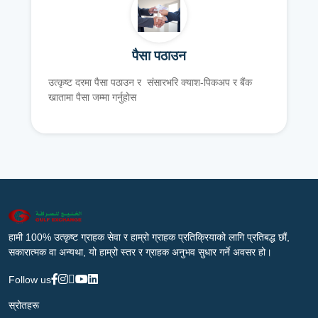
पैसा पठाउन
उत्कृष्ट दरमा पैसा पठाउन र संसारभरि क्याश-पिकअप र बैंक
खातामा पैसा जम्मा गर्नुहोस
हामी 100% उत्कृष्ट ग्राहक सेवा र हाम्रो ग्राहक प्रतिक्रियाको लागि प्रतिबद्ध छौं,
सकारात्मक वा अन्यथा, यो हाम्रो स्तर र ग्राहक अनुभव सुधार गर्ने अवसर हो।
Follow us
स्रोतहरू