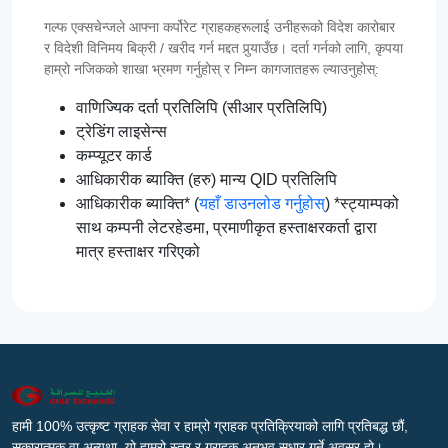
गल्फ एक्सचेन्जले आफ्ना कर्पोरेट ग्राहकहरूलाई उनीहरूको विदेश कारोबार
र विदेशी विनिमय बिक्री / खरीद गर्न मद्दत पुर्‍याउँछ। दर्ता गर्नको लागि, कृपया
हाम्रो नजिकको शाखा भ्रमण गर्नुहोस् र निम्न कागजातहरू ल्याउनुहोस्:
वाणिज्यिक दर्ता प्रतिलिपि (सीआर प्रतिलिपि)
ट्रेडिंग लाइसेन्स
कम्प्यूटर कार्ड
आधिकारीक ब्याक्ति (हरु) मान्य QID प्रतिलिपि
आधिकारीक ब्याक्ति* (
यहाँ डाउनलोड गर्नुहोस्
) *स्ट्याम्पको
साथ कम्पनी लेटरहेडमा, प्रमाणीकृत हस्ताक्षरकर्ता द्वारा
मात्र हस्ताक्षर गरिएको
हामी 100% उत्कृष्ट ग्राहक सेवा र हाम्रो ग्राहक प्रतिक्रियाको लागि प्रतिबद्ध छौं,
सकारात्मक वा अन्यथा, यो हाम्रो स्तर र ग्राहक अनुभव सुधार गर्ने अवसर हो।