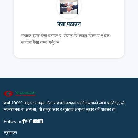
पैसा पठाउन
उत्कृष्ट दरमा पैसा पठाउन र संसारभरि क्याश-पिकअप र बैंक
खातामा पैसा जम्मा गर्नुहोस
हामी 100% उत्कृष्ट ग्राहक सेवा र हाम्रो ग्राहक प्रतिक्रियाको लागि प्रतिबद्ध छौं,
सकारात्मक वा अन्यथा, यो हाम्रो स्तर र ग्राहक अनुभव सुधार गर्ने अवसर हो।
Follow us
स्रोतहरू