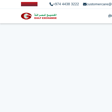
+974 4438 3222
customercare@
हो