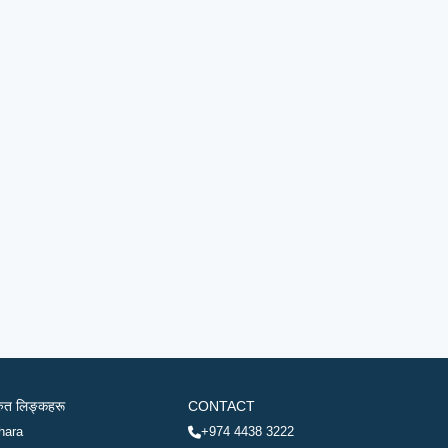
रुत लिङ्कहरू
CONTACT
hara
+974 4438 3222