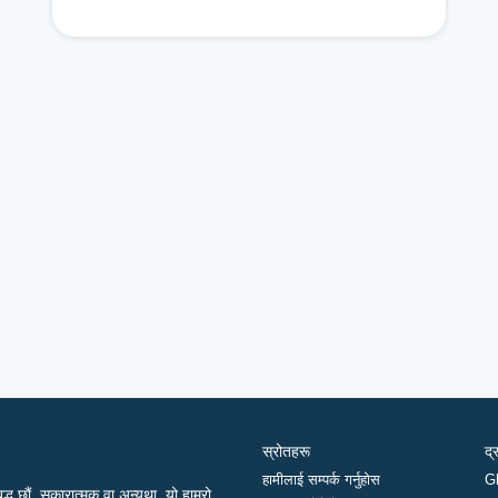
स्रोतहरू
द्
हामीलाई सम्पर्क गर्नुहोस
G
द्ध छौं, सकारात्मक वा अन्यथा, यो हाम्रो