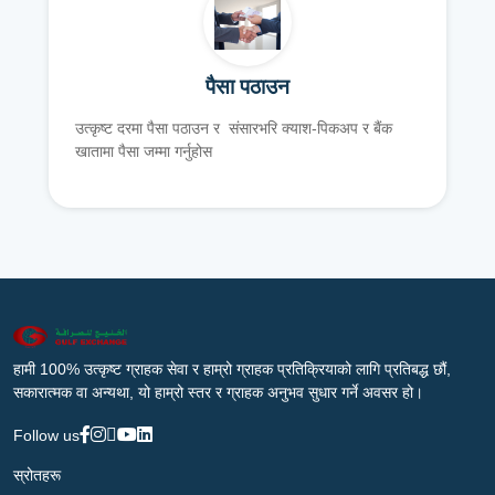
पैसा पठाउन
उत्कृष्ट दरमा पैसा पठाउन र संसारभरि क्याश-पिकअप र बैंक
खातामा पैसा जम्मा गर्नुहोस
हामी 100% उत्कृष्ट ग्राहक सेवा र हाम्रो ग्राहक प्रतिक्रियाको लागि प्रतिबद्ध छौं,
सकारात्मक वा अन्यथा, यो हाम्रो स्तर र ग्राहक अनुभव सुधार गर्ने अवसर हो।
Follow us
स्रोतहरू