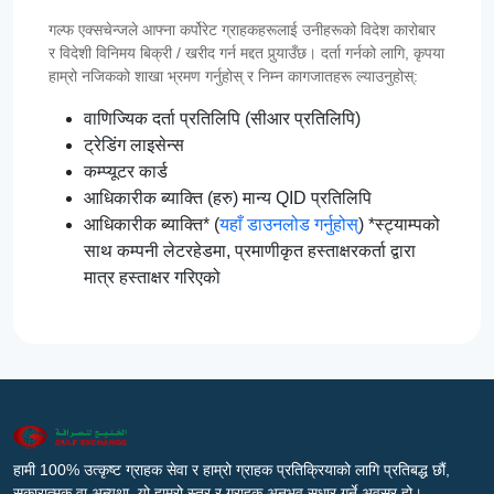
गल्फ एक्सचेन्जले आफ्ना कर्पोरेट ग्राहकहरूलाई उनीहरूको विदेश कारोबार
र विदेशी विनिमय बिक्री / खरीद गर्न मद्दत पुर्‍याउँछ। दर्ता गर्नको लागि, कृपया
हाम्रो नजिकको शाखा भ्रमण गर्नुहोस् र निम्न कागजातहरू ल्याउनुहोस्:
वाणिज्यिक दर्ता प्रतिलिपि (सीआर प्रतिलिपि)
ट्रेडिंग लाइसेन्स
कम्प्यूटर कार्ड
आधिकारीक ब्याक्ति (हरु) मान्य QID प्रतिलिपि
आधिकारीक ब्याक्ति* (
यहाँ डाउनलोड गर्नुहोस्
) *स्ट्याम्पको
साथ कम्पनी लेटरहेडमा, प्रमाणीकृत हस्ताक्षरकर्ता द्वारा
मात्र हस्ताक्षर गरिएको
हामी 100% उत्कृष्ट ग्राहक सेवा र हाम्रो ग्राहक प्रतिक्रियाको लागि प्रतिबद्ध छौं,
सकारात्मक वा अन्यथा, यो हाम्रो स्तर र ग्राहक अनुभव सुधार गर्ने अवसर हो।