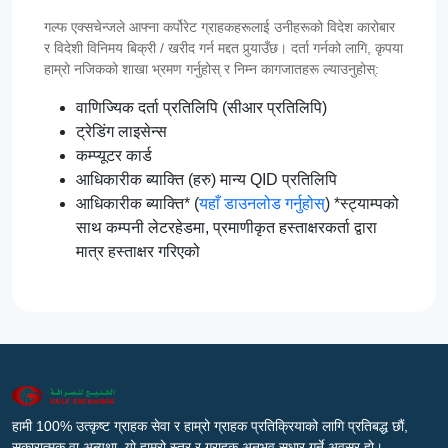
गल्फ एक्सचेन्जले आफ्ना कर्पोरेट ग्राहकहरूलाई उनीहरूको विदेश कारोबार
र विदेशी विनिमय बिक्री / खरीद गर्न मद्दत पुर्‍याउँछ। दर्ता गर्नको लागि, कृपया
हाम्रो नजिकको शाखा भ्रमण गर्नुहोस् र निम्न कागजातहरू ल्याउनुहोस्:
वाणिज्यिक दर्ता प्रतिलिपि (सीआर प्रतिलिपि)
ट्रेडिंग लाइसेन्स
कम्प्यूटर कार्ड
आधिकारीक ब्याक्ति (हरु) मान्य QID प्रतिलिपि
आधिकारीक ब्याक्ति* (
यहाँ डाउनलोड गर्नुहोस्
) *स्ट्याम्पको
साथ कम्पनी लेटरहेडमा, प्रमाणीकृत हस्ताक्षरकर्ता द्वारा
मात्र हस्ताक्षर गरिएको
हामी 100% उत्कृष्ट ग्राहक सेवा र हाम्रो ग्राहक प्रतिक्रियाको लागि प्रतिबद्ध छौं,
सकारात्मक वा अन्यथा, यो हाम्रो स्तर र ग्राहक अनुभव सुधार गर्ने अवसर हो।