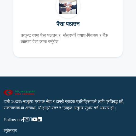
पैसा पठाउन
उत्कृष्ट दरमा पैसा पठाउन र संसारभरि क्याश-पिकअप र बैंक
खातामा पैसा जम्मा गर्नुहोस
हामी 100% उत्कृष्ट ग्राहक सेवा र हाम्रो ग्राहक प्रतिक्रियाको लागि प्रतिबद्ध छौं,
सकारात्मक वा अन्यथा, यो हाम्रो स्तर र ग्राहक अनुभव सुधार गर्ने अवसर हो।
Follow us
स्रोतहरू