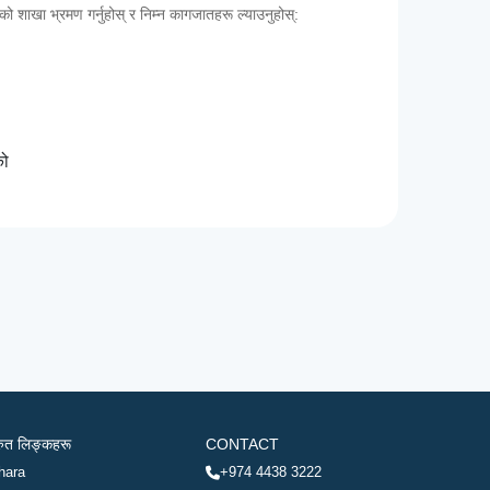
कको शाखा भ्रमण गर्नुहोस् र निम्न कागजातहरू ल्याउनुहोस्:
को
रुत लिङ्कहरू
CONTACT
hara
+974 4438 3222