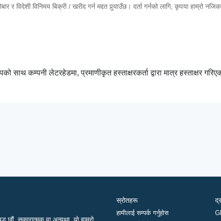
र र विदेशी विनिमय बिक्री / खरीद गर्न मद्दत पुर्‍याउँछ। दर्ता गर्नको लागि, कृपया हाम्रो नजि
म्पको साथ कम्पनी लेटरहेडमा, प्रमाणीकृत हस्ताक्षरकर्ता द्वारा मात्र हस्ताक्षर गरिए
स्रोतहरू
द्
हामीलाई सम्पर्क गर्नुहोस
G
द्ध छौं, सकारात्मक वा अन्यथा, यो हाम्रो