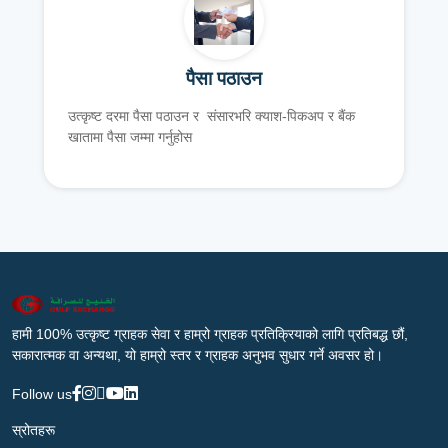
पैसा पठाउन
उत्कृष्ट दरमा पैसा पठाउन र संसारभरि क्याश-पिकअप र बैंक
खातामा पैसा जम्मा गर्नुहोस
हामी 100% उत्कृष्ट ग्राहक सेवा र हाम्रो ग्राहक प्रतिक्रियाको लागि प्रतिबद्ध छौं,
सकारात्मक वा अन्यथा, यो हाम्रो स्तर र ग्राहक अनुभव सुधार गर्ने अवसर हो।
Follow us
स्रोतहरू