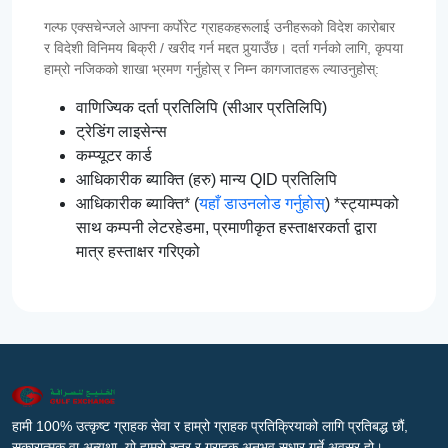
गल्फ एक्सचेन्जले आफ्ना कर्पोरेट ग्राहकहरूलाई उनीहरूको विदेश कारोबार
र विदेशी विनिमय बिक्री / खरीद गर्न मद्दत पुर्‍याउँछ। दर्ता गर्नको लागि, कृपया
हाम्रो नजिकको शाखा भ्रमण गर्नुहोस् र निम्न कागजातहरू ल्याउनुहोस्:
वाणिज्यिक दर्ता प्रतिलिपि (सीआर प्रतिलिपि)
ट्रेडिंग लाइसेन्स
कम्प्यूटर कार्ड
आधिकारीक ब्याक्ति (हरु) मान्य QID प्रतिलिपि
आधिकारीक ब्याक्ति* (
यहाँ डाउनलोड गर्नुहोस्
) *स्ट्याम्पको
साथ कम्पनी लेटरहेडमा, प्रमाणीकृत हस्ताक्षरकर्ता द्वारा
मात्र हस्ताक्षर गरिएको
हामी 100% उत्कृष्ट ग्राहक सेवा र हाम्रो ग्राहक प्रतिक्रियाको लागि प्रतिबद्ध छौं,
सकारात्मक वा अन्यथा, यो हाम्रो स्तर र ग्राहक अनुभव सुधार गर्ने अवसर हो।