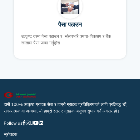
पैसा पठाउन
उत्कृष्ट दरमा पैसा पठाउन र संसारभरि क्याश-पिकअप र बैंक
खातामा पैसा जम्मा गर्नुहोस
हामी 100% उत्कृष्ट ग्राहक सेवा र हाम्रो ग्राहक प्रतिक्रियाको लागि प्रतिबद्ध छौं,
सकारात्मक वा अन्यथा, यो हाम्रो स्तर र ग्राहक अनुभव सुधार गर्ने अवसर हो।
Follow us
स्रोतहरू