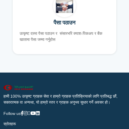
पैसा पठाउन
उत्कृष्ट दरमा पैसा पठाउन र संसारभरि क्याश-पिकअप र बैंक
खातामा पैसा जम्मा गर्नुहोस
हामी 100% उत्कृष्ट ग्राहक सेवा र हाम्रो ग्राहक प्रतिक्रियाको लागि प्रतिबद्ध छौं,
सकारात्मक वा अन्यथा, यो हाम्रो स्तर र ग्राहक अनुभव सुधार गर्ने अवसर हो।
Follow us
स्रोतहरू