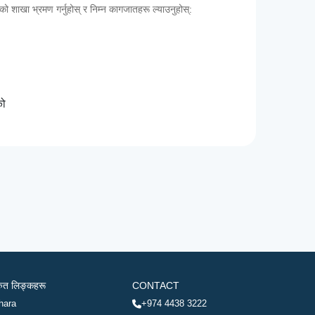
कको शाखा भ्रमण गर्नुहोस् र निम्न कागजातहरू ल्याउनुहोस्:
को
रुत लिङ्कहरू
CONTACT
hara
+974 4438 3222