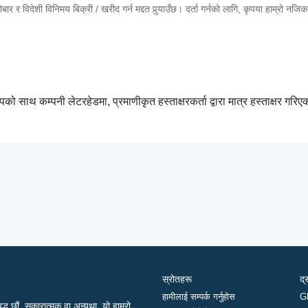
र र विदेशी विनिमय बिक्री / खरीद गर्न मद्दत पुर्‍याउँछ। दर्ता गर्नको लागि, कृपया हाम्रो नजि
म्पको साथ कम्पनी लेटरहेडमा, प्रमाणीकृत हस्ताक्षरकर्ता द्वारा मात्र हस्ताक्षर गरिए
स्रोतहरू
द्
हामीलाई सम्पर्क गर्नुहोस
G
द्ध छौं, सकारात्मक वा अन्यथा, यो हाम्रो