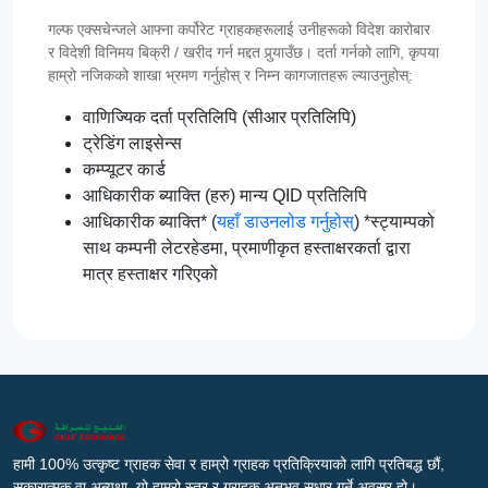
गल्फ एक्सचेन्जले आफ्ना कर्पोरेट ग्राहकहरूलाई उनीहरूको विदेश कारोबार
र विदेशी विनिमय बिक्री / खरीद गर्न मद्दत पुर्‍याउँछ। दर्ता गर्नको लागि, कृपया
हाम्रो नजिकको शाखा भ्रमण गर्नुहोस् र निम्न कागजातहरू ल्याउनुहोस्:
वाणिज्यिक दर्ता प्रतिलिपि (सीआर प्रतिलिपि)
ट्रेडिंग लाइसेन्स
कम्प्यूटर कार्ड
आधिकारीक ब्याक्ति (हरु) मान्य QID प्रतिलिपि
आधिकारीक ब्याक्ति* (
यहाँ डाउनलोड गर्नुहोस्
) *स्ट्याम्पको
साथ कम्पनी लेटरहेडमा, प्रमाणीकृत हस्ताक्षरकर्ता द्वारा
मात्र हस्ताक्षर गरिएको
हामी 100% उत्कृष्ट ग्राहक सेवा र हाम्रो ग्राहक प्रतिक्रियाको लागि प्रतिबद्ध छौं,
सकारात्मक वा अन्यथा, यो हाम्रो स्तर र ग्राहक अनुभव सुधार गर्ने अवसर हो।