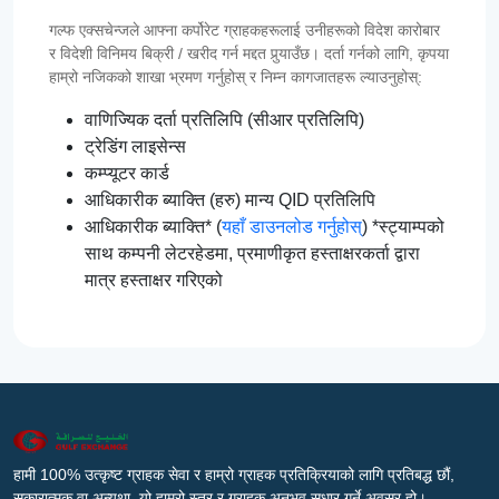
गल्फ एक्सचेन्जले आफ्ना कर्पोरेट ग्राहकहरूलाई उनीहरूको विदेश कारोबार
र विदेशी विनिमय बिक्री / खरीद गर्न मद्दत पुर्‍याउँछ। दर्ता गर्नको लागि, कृपया
हाम्रो नजिकको शाखा भ्रमण गर्नुहोस् र निम्न कागजातहरू ल्याउनुहोस्:
वाणिज्यिक दर्ता प्रतिलिपि (सीआर प्रतिलिपि)
ट्रेडिंग लाइसेन्स
कम्प्यूटर कार्ड
आधिकारीक ब्याक्ति (हरु) मान्य QID प्रतिलिपि
आधिकारीक ब्याक्ति* (
यहाँ डाउनलोड गर्नुहोस्
) *स्ट्याम्पको
साथ कम्पनी लेटरहेडमा, प्रमाणीकृत हस्ताक्षरकर्ता द्वारा
मात्र हस्ताक्षर गरिएको
हामी 100% उत्कृष्ट ग्राहक सेवा र हाम्रो ग्राहक प्रतिक्रियाको लागि प्रतिबद्ध छौं,
सकारात्मक वा अन्यथा, यो हाम्रो स्तर र ग्राहक अनुभव सुधार गर्ने अवसर हो।