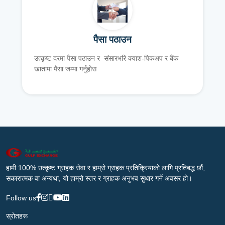
पैसा पठाउन
उत्कृष्ट दरमा पैसा पठाउन र संसारभरि क्याश-पिकअप र बैंक
खातामा पैसा जम्मा गर्नुहोस
हामी 100% उत्कृष्ट ग्राहक सेवा र हाम्रो ग्राहक प्रतिक्रियाको लागि प्रतिबद्ध छौं,
सकारात्मक वा अन्यथा, यो हाम्रो स्तर र ग्राहक अनुभव सुधार गर्ने अवसर हो।
Follow us
स्रोतहरू