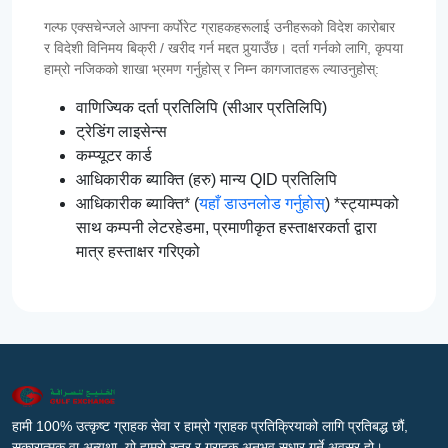
गल्फ एक्सचेन्जले आफ्ना कर्पोरेट ग्राहकहरूलाई उनीहरूको विदेश कारोबार
र विदेशी विनिमय बिक्री / खरीद गर्न मद्दत पुर्‍याउँछ। दर्ता गर्नको लागि, कृपया
हाम्रो नजिकको शाखा भ्रमण गर्नुहोस् र निम्न कागजातहरू ल्याउनुहोस्:
वाणिज्यिक दर्ता प्रतिलिपि (सीआर प्रतिलिपि)
ट्रेडिंग लाइसेन्स
कम्प्यूटर कार्ड
आधिकारीक ब्याक्ति (हरु) मान्य QID प्रतिलिपि
आधिकारीक ब्याक्ति* (
यहाँ डाउनलोड गर्नुहोस्
) *स्ट्याम्पको
साथ कम्पनी लेटरहेडमा, प्रमाणीकृत हस्ताक्षरकर्ता द्वारा
मात्र हस्ताक्षर गरिएको
हामी 100% उत्कृष्ट ग्राहक सेवा र हाम्रो ग्राहक प्रतिक्रियाको लागि प्रतिबद्ध छौं,
सकारात्मक वा अन्यथा, यो हाम्रो स्तर र ग्राहक अनुभव सुधार गर्ने अवसर हो।