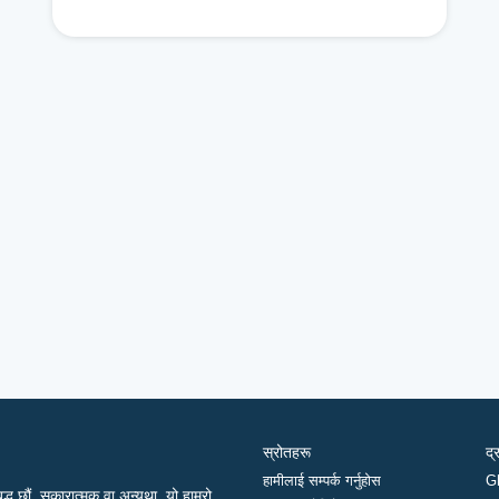
स्रोतहरू
द्
हामीलाई सम्पर्क गर्नुहोस
G
द्ध छौं, सकारात्मक वा अन्यथा, यो हाम्रो