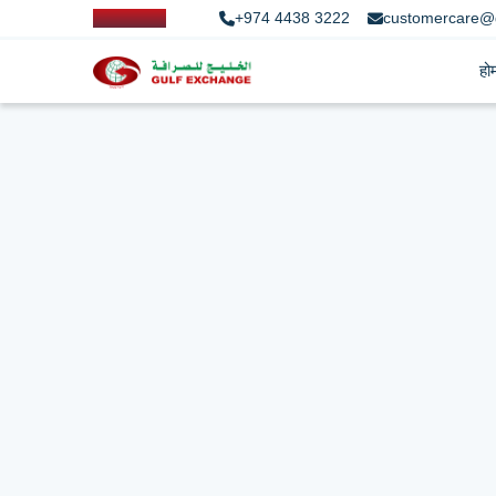
+974 4438 3222
customercare@
हो