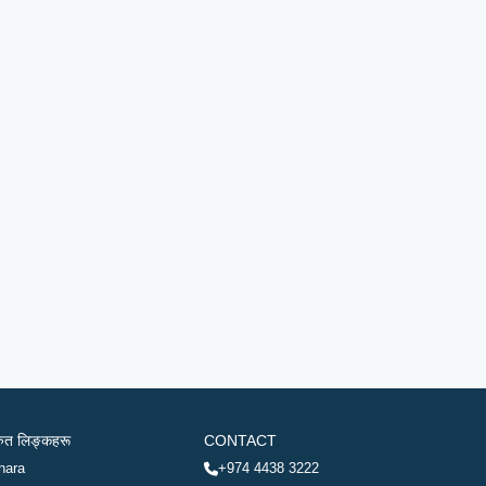
रुत लिङ्कहरू
CONTACT
hara
+974 4438 3222