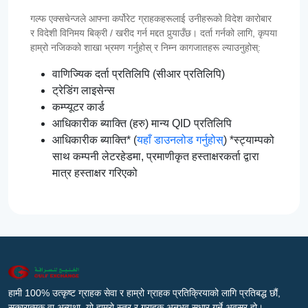
गल्फ एक्सचेन्जले आफ्ना कर्पोरेट ग्राहकहरूलाई उनीहरूको विदेश कारोबार
र विदेशी विनिमय बिक्री / खरीद गर्न मद्दत पुर्‍याउँछ। दर्ता गर्नको लागि, कृपया
हाम्रो नजिकको शाखा भ्रमण गर्नुहोस् र निम्न कागजातहरू ल्याउनुहोस्:
वाणिज्यिक दर्ता प्रतिलिपि (सीआर प्रतिलिपि)
ट्रेडिंग लाइसेन्स
कम्प्यूटर कार्ड
आधिकारीक ब्याक्ति (हरु) मान्य QID प्रतिलिपि
आधिकारीक ब्याक्ति* (
यहाँ डाउनलोड गर्नुहोस्
) *स्ट्याम्पको
साथ कम्पनी लेटरहेडमा, प्रमाणीकृत हस्ताक्षरकर्ता द्वारा
मात्र हस्ताक्षर गरिएको
हामी 100% उत्कृष्ट ग्राहक सेवा र हाम्रो ग्राहक प्रतिक्रियाको लागि प्रतिबद्ध छौं,
सकारात्मक वा अन्यथा, यो हाम्रो स्तर र ग्राहक अनुभव सुधार गर्ने अवसर हो।