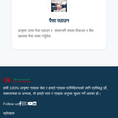
पैसा पठाउन
उत्कृष्ट दरमा पैसा पठाउन र संसारभरि क्याश-पिकअप र बैंक
खातामा पैसा जम्मा गर्नुहोस
हामी 100% उत्कृष्ट ग्राहक सेवा र हाम्रो ग्राहक प्रतिक्रियाको लागि प्रतिबद्ध छौं,
सकारात्मक वा अन्यथा, यो हाम्रो स्तर र ग्राहक अनुभव सुधार गर्ने अवसर हो।
Follow us
स्रोतहरू