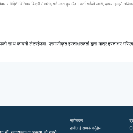
र र विदेशी विनिमय बिक्री / खरीद गर्न मद्दत पुर्‍याउँछ। दर्ता गर्नको लागि, कृपया हाम्रो नजि
म्पको साथ कम्पनी लेटरहेडमा, प्रमाणीकृत हस्ताक्षरकर्ता द्वारा मात्र हस्ताक्षर गरिए
स्रोतहरू
द्
हामीलाई सम्पर्क गर्नुहोस
G
द्ध छौं, सकारात्मक वा अन्यथा, यो हाम्रो