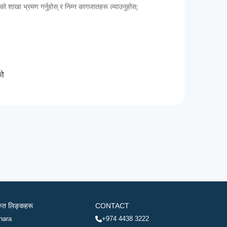
कको शाखा भ्रमण गर्नुहोस् र निम्न कागजातहरू ल्याउनुहोस्:
को
रुत लिङ्कहरू
CONTACT
hara
+974 4438 3222