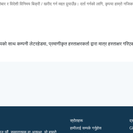
र र विदेशी विनिमय बिक्री / खरीद गर्न मद्दत पुर्‍याउँछ। दर्ता गर्नको लागि, कृपया हाम्रो नजि
म्पको साथ कम्पनी लेटरहेडमा, प्रमाणीकृत हस्ताक्षरकर्ता द्वारा मात्र हस्ताक्षर गरिए
स्रोतहरू
द्
हामीलाई सम्पर्क गर्नुहोस
G
द्ध छौं, सकारात्मक वा अन्यथा, यो हाम्रो