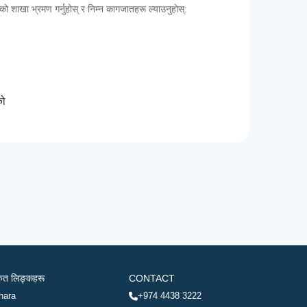
कको शाखा भ्रमण गर्नुहोस् र निम्न कागजातहरू ल्याउनुहोस्:
को
रुत लिङ्कहरू
CONTACT
hara
+974 4438 3222