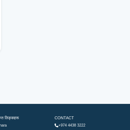
रुत लिङ्कहरू
CONTACT
hara
+974 4438 3222