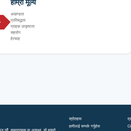
हाम्रो मूल्य
अखण्डता
प्रतिबद्धता
ग्राहक उत्कृष्टता
सहयोग
हेरचाह
स्रोतहरू
द्
हामीलाई सम्पर्क गर्नुहोस
G
द्ध छौं, सकारात्मक वा अन्यथा, यो हाम्रो