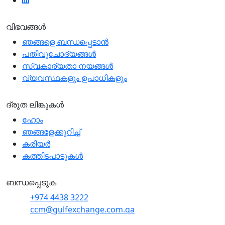
വിഭവങ്ങൾ
ഞങ്ങളെ ബന്ധപ്പെടാന്‍
പതിവുചോദ്യങ്ങൾ
സ്വകാര്യതാ നയങ്ങള്‍
വ്യവസ്ഥകളും ഉപാധികളും
ദ്രുത ലിങ്കുകൾ
ഹോം
ഞങ്ങളേക്കുറിച്ച്
കരിയർ
കത്തിടപാടുകൾ
ബന്ധപ്പെടുക
+974 4438 3222
ccm@gulfexchange.com.qa