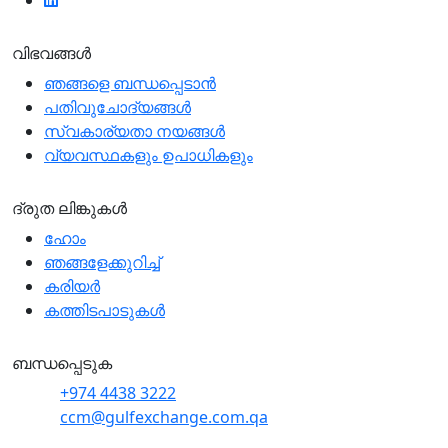
വിഭവങ്ങൾ
ഞങ്ങളെ ബന്ധപ്പെടാന്‍
പതിവുചോദ്യങ്ങൾ
സ്വകാര്യതാ നയങ്ങള്‍
വ്യവസ്ഥകളും ഉപാധികളും
ദ്രുത ലിങ്കുകൾ
ഹോം
ഞങ്ങളേക്കുറിച്ച്
കരിയർ
കത്തിടപാടുകൾ
ബന്ധപ്പെടുക
+974 4438 3222
ccm@gulfexchange.com.qa