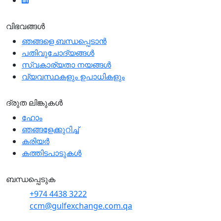
വിഭവങ്ങൾ
ഞങ്ങളെ ബന്ധപ്പെടാന്‍
പതിവുചോദ്യങ്ങൾ
സ്വകാര്യതാ നയങ്ങള്‍
വ്യവസ്ഥകളും ഉപാധികളും
ദ്രുത ലിങ്കുകൾ
ഹോം
ഞങ്ങളേക്കുറിച്ച്
കരിയർ
കത്തിടപാടുകൾ
ബന്ധപ്പെടുക
+974 4438 3222
ccm@gulfexchange.com.qa