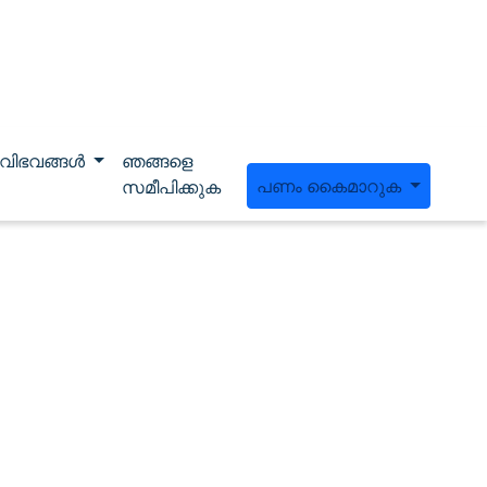
വിഭവങ്ങൾ
ഞങ്ങളെ
പണം കൈമാറുക
സമീപിക്കുക