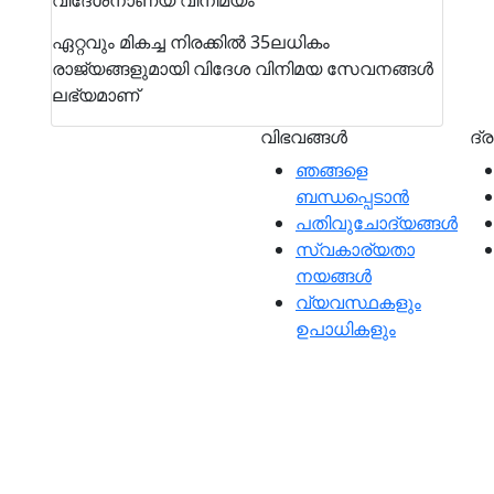
വിദേശനാണയ വിനിമയം
ഏറ്റവും മികച്ച നിരക്കില്‍ 35ലധികം
രാജ്യങ്ങളുമായി വിദേശ വിനിമയ സേവനങ്ങള്‍
ലഭ്യമാണ്
വിഭവങ്ങൾ
ദ്
ഞങ്ങളെ
ബന്ധപ്പെടാന്‍
വവും
പതിവുചോദ്യങ്ങൾ
ാൽ, മികച്ച ഉപഭോക്തൃ
സ്വകാര്യതാ
ബാക്കും പോസിറ്റീവോ
നയങ്ങള്‍
്ധരാണ്.
വ്യവസ്ഥകളും
ഉപാധികളും