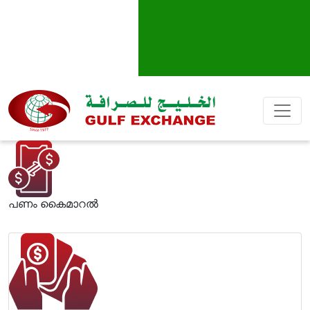
പണം കൈമാറല്‍