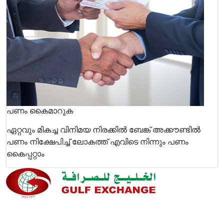
പണം കൈമാറുക
ഏറ്റവും മികച്ച വിനിമയ നിരക്കില്‍ ബേങ്ക് അക്കൗണ്ടില്‍
പണം നിക്ഷേപിച്ച് ലോകത്ത് എവിടെ നിന്നും പണം
കൈപ്പറ്റാം
ഞങ്ങളുടെ നിലവാരവും ഉപഭോക്തൃ അനുഭവവും
മെച്ചപ്പെടുത്തുന്നതിനുള്ള അവസരമായതിനാൽ, മികച്ച