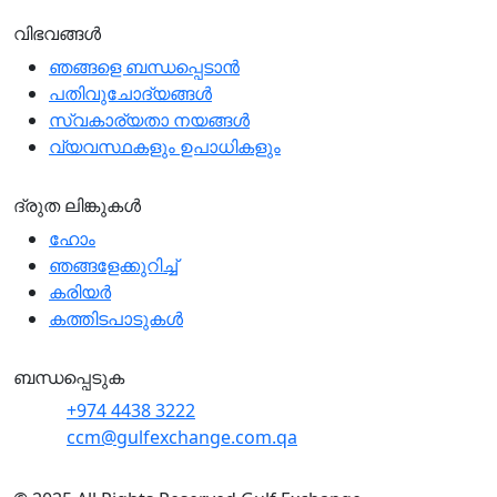
വിഭവങ്ങൾ
ഞങ്ങളെ ബന്ധപ്പെടാന്‍
പതിവുചോദ്യങ്ങൾ
സ്വകാര്യതാ നയങ്ങള്‍
വ്യവസ്ഥകളും ഉപാധികളും
ദ്രുത ലിങ്കുകൾ
ഹോം
ഞങ്ങളേക്കുറിച്ച്
കരിയർ
കത്തിടപാടുകൾ
ബന്ധപ്പെടുക
+974 4438 3222
ccm@gulfexchange.com.qa