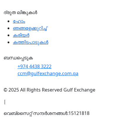
ദ്രുത ലിങ്കുകൾ
ഹോം
ഞങ്ങളേക്കുറിച്ച്
കരിയർ
കത്തിടപാടുകൾ
ബന്ധപ്പെടുക
+974 4438 3222
ccm@gulfexchange.com.qa
© 2025 All Rights Reserved Gulf Exchange
|
വെബ്സൈറ്റ് സന്ദര്‍ശനങ്ങള്‍:
15121818