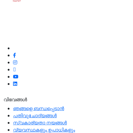
ഞങ്ങളുടെ നിലവാരവും ഉപഭോക്തൃ അനുഭവവും
മെച്ചപ്പെടുത്തുന്നതിനുള്ള അവസരമായതിനാൽ, മികച്ച
ഉപഭോക്തൃ സേവനത്തിനും ഞങ്ങളുടെ ഉപഭോക്തൃ
ഫീഡ്‌ബാക്കും പോസിറ്റീവോ അല്ലാതെയോ ഞങ്ങൾ
100% പ്രതിജ്ഞാബദ്ധരാണ്.
ഞങ്ങളെ പിന്തുടരുക
വിഭവങ്ങൾ
ഞങ്ങളെ ബന്ധപ്പെടാന്‍
പതിവുചോദ്യങ്ങൾ
സ്വകാര്യതാ നയങ്ങള്‍
വ്യവസ്ഥകളും ഉപാധികളും