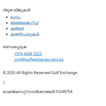
ദ്രുത ലിങ്കുകൾ
ഹോം
ഞങ്ങളേക്കുറിച്ച്
കരിയർ
കത്തിടപാടുകൾ
ബന്ധപ്പെടുക
+974 4438 3222
ccm@gulfexchange.com.qa
© 2025 All Rights Reserved Gulf Exchange
|
വെബ്സൈറ്റ് സന്ദര്‍ശനങ്ങള്‍:
15249754