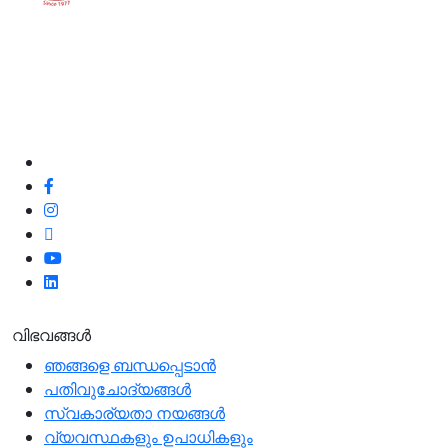
ഞങ്ങളുടെ നിലവാരവും ഉപഭോക്തൃ അനുഭവവും
മെച്ചപ്പെടുത്തുന്നതിനുള്ള അവസരമായതിനാൽ, മികച്ച
ഉപഭോക്തൃ സേവനത്തിനും ഞങ്ങളുടെ ഉപഭോക്തൃ
ഫീഡ്‌ബാക്കും പോസിറ്റീവോ അല്ലാതെയോ ഞങ്ങൾ
100% പ്രതിജ്ഞാബദ്ധരാണ്.
ഞങ്ങളെ പിന്തുടരുക
വിഭവങ്ങൾ
ഞങ്ങളെ ബന്ധപ്പെടാന്‍
പതിവുചോദ്യങ്ങൾ
സ്വകാര്യതാ നയങ്ങള്‍
വ്യവസ്ഥകളും ഉപാധികളും