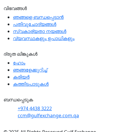
വിഭവങ്ങൾ
ഞങ്ങളെ ബന്ധപ്പെടാന്‍
പതിവുചോദ്യങ്ങൾ
സ്വകാര്യതാ നയങ്ങള്‍
വ്യവസ്ഥകളും ഉപാധികളും
ദ്രുത ലിങ്കുകൾ
ഹോം
ഞങ്ങളേക്കുറിച്ച്
കരിയർ
കത്തിടപാടുകൾ
ബന്ധപ്പെടുക
+974 4438 3222
ccm@gulfexchange.com.qa