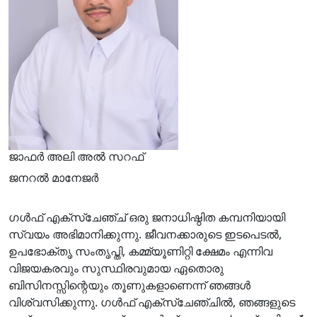
ജാഫർ അലി അൽ സറഫ്
ജനറൽ മാനേജർ
ഗൾഫ് എക്സ്ചേഞ്ച് ഒരു ജനാധിഷ്ഠിത കമ്പനിയായി
സ്വയം അഭിമാനിക്കുന്നു. ജീവനക്കാരുടെ ഇടപെടൽ,
ഉപഭോക്തൃ സംതൃപ്തി, കമ്മ്യൂണിറ്റി ക്ഷേമം എന്നിവ
വിജയകരവും സുസ്ഥിരവുമായ ഏതൊരു
ബിസിനസ്സിന്റെയും തൂണുകളാണെന്ന് ഞങ്ങൾ
വിശ്വസിക്കുന്നു. ഗൾഫ് എക്സ്ചേഞ്ചിൽ, ഞങ്ങളുടെ