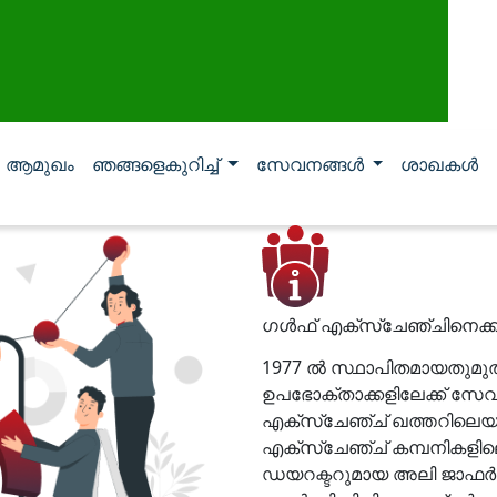
ആമുഖം
ഞങ്ങളെകുറിച്ച്
സേവനങ്ങള്‍
ശാഖകള്‍
ഗൾഫ് എക്സ്ചേഞ്ചിനെക്കുറ
1977 ൽ സ്ഥാപിതമായതുമുത
ഉപഭോക്താക്കളിലേക്ക് സേവ
എക്സ്ചേഞ്ച് ഖത്തറിലെയു
എക്സ്ചേഞ്ച് കമ്പനികളില
ഡയറക്ടറുമായ അലി ജാഫർ 