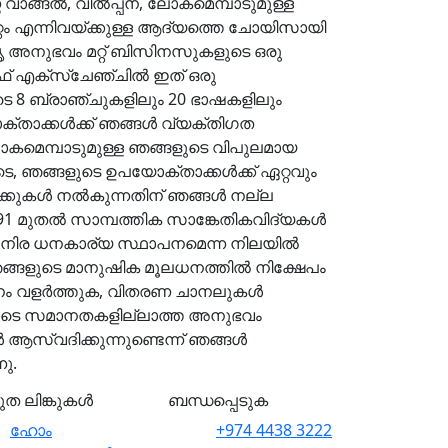
വാങ്ങൽ, വിൽപ്പന, ലോകമെമ്പാടുമുള്ള
റം എന്നിവയ്ക്കുള്ള ആദ്യത്തെ ചോയിസായി
ൃ അനുഭവം മറ്റ് ബിസിനസുകളുടെ ഒരു
് എക്സ്ചേഞ്ചിൽ ഇത് ഒരു
െ 8 ബ്രാഞ്ചുകളിലും 20 ഭാഷകളിലും
ക്താക്കൾക്ക് ഞങ്ങൾ വ്യക്തിഗത
മെമ്പാടുമുള്ള ഞങ്ങളുടെ വിപുലമായ
െ, ഞങ്ങളുടെ ഉപയോക്താക്കൾക്ക് ഏറ്റവും
രക്കുകൾ നൽകുന്നതിന് ഞങ്ങൾ നല്ല
991 മുതൽ സാമ്പത്തിക സാങ്കേതികവിദ്യകൾ
മുൻ‌നിര ധനകാര്യ സ്ഥാപനമെന്ന നിലയിൽ
ഞങ്ങളുടെ മാനുഷിക മൂലധനത്തിൽ നിക്ഷേപം
ം വളർത്തുക, വിതരണ ചാനലുകൾ
ിലൂടെ സമാനതകളില്ലാത്ത അനുഭവം
സ്വദിക്കുന്നുണ്ടെന്ന് ഞങ്ങൾ
നു.
രുത ലിങ്കുകൾ
ബന്ധപ്പെടുക
ഹോം
+974 4438 3222