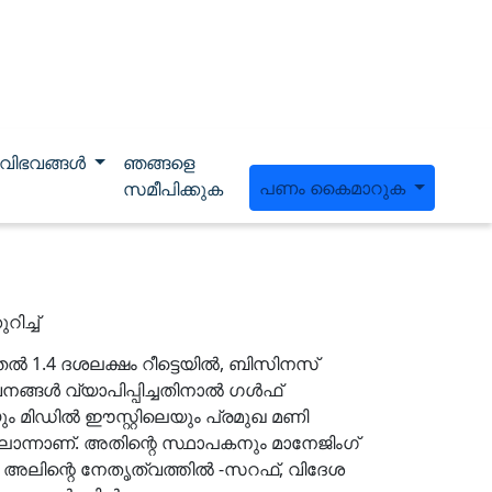
വിഭവങ്ങൾ
ഞങ്ങളെ
പണം കൈമാറുക
സമീപിക്കുക
ിച്ച്
ൽ 1.4 ദശലക്ഷം റീട്ടെയിൽ, ബിസിനസ്
നങ്ങൾ വ്യാപിപ്പിച്ചതിനാൽ ഗൾഫ്
ം മിഡിൽ ഈസ്റ്റിലെയും പ്രമുഖ മണി
ൊന്നാണ്. അതിന്റെ സ്ഥാപകനും മാനേജിംഗ്
അലിന്റെ നേതൃത്വത്തിൽ -സറഫ്, വിദേശ