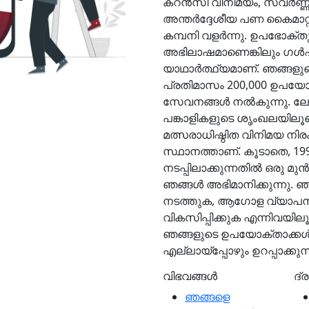
കറൻസി വിനിമയം, സ്വർണ്ണ 
അന്തർദ്ദേശീയ പണ കൈമാറ്
കമ്പനി വളർന്നു. ഉപഭോക്ത
അഭിലാഷമാണെങ്കിലും ഗൾഫ
യാഥാർത്ഥ്യമാണ്. ഞങ്ങളുട
പ്രതിമാസം 200,000 ഉപയോ
സേവനങ്ങൾ നൽകുന്നു. ലോക
പങ്കാളികളുടെ ശൃംഖലയിലൂട
മത്സരാധിഷ്ഠിത വിനിമയ നി
സ്ഥാനത്താണ്. കൂടാതെ, 1
നടപ്പിലാക്കുന്നതിൽ ഒരു 
ഞങ്ങൾ അഭിമാനിക്കുന്നു. 
നടത്തുക, ആഗോള വ്യാപന
വികസിപ്പിക്കുക എന്നിവയ
ഞങ്ങളുടെ ഉപയോക്താക്കൾ ആ
എല്ലായ്പ്പോഴും ഉറപ്പാക്കുന്
വിഭവങ്ങൾ
ദ്
ഞങ്ങളെ